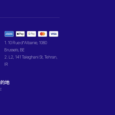
1. 10 Rue d’Albanie, 1060
Brussels, BE
2. L2, 141 Taleghani St, Tehran,
IR
目的地
罕