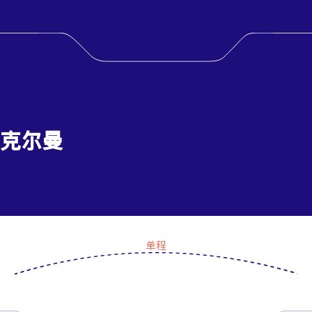
 克尔曼
单程