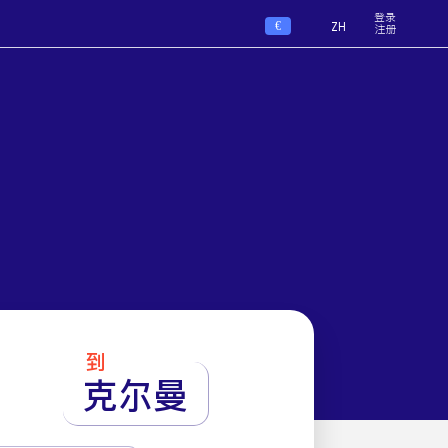
登录
€
ZH
注册
到
克尔曼