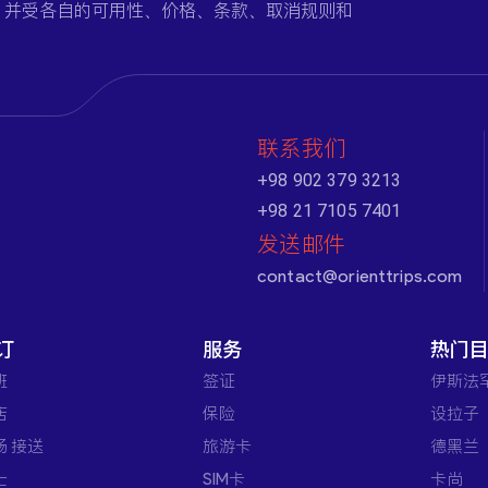
，并受各自的可用性、价格、条款、取消规则和
联系我们
+98 902 379 3213
+98 21 7105 7401
发送邮件
contact@orienttrips.com
订
服务
热门
班
签证
伊斯法
店
保险
设拉子
场 接送
旅游卡
德黑兰
士
SIM卡
卡尚