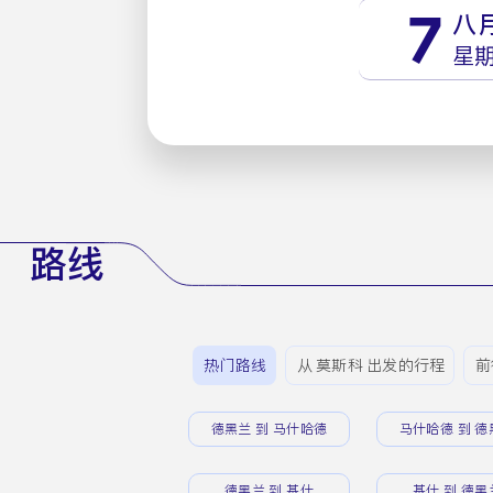
7
八
星
路线
热门路线
从 莫斯科 出发的行程
前
德黑兰 到 马什哈德
马什哈德 到 德
德黑兰 到 基什
基什 到 德黑