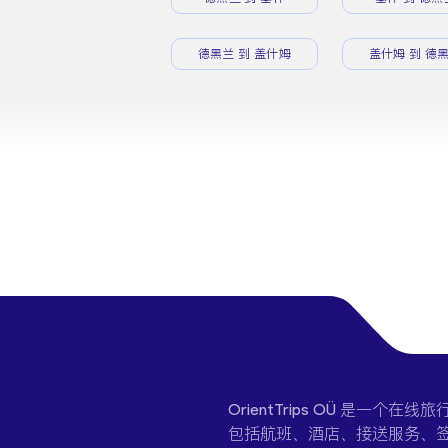
德黑兰 到 盖什姆
盖什姆 到 德
OrientTrips OÜ 是
包括航班、酒店、接送服务、签