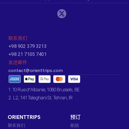
联系我们
+98 902 379 3213
+98 21 7105 7401
发送邮件
contact@orienttrips.com
1. 10 Rue d’Albanie, 1060 Brussels, BE
2. L2, 141 Taleghani St, Tehran, IR
ORIENTTRIPS
预订
联系我们
航班