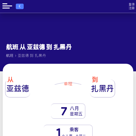
登录
€
注册
航班 从 亚兹德 到 扎黑丹
›
航班
亚兹德 到 扎黑丹
从
到
单程
亚兹德
扎黑丹
7
八月
星期五
1
乘客
0 儿童 - 0 婴儿