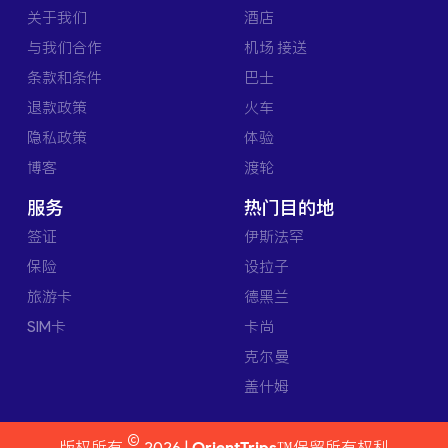
关于我们
酒店
与我们合作
机场 接送
条款和条件
巴士
退款政策
火车
隐私政策
体验
博客
渡轮
服务
热门目的地
签证
伊斯法罕
保险
设拉子
旅游卡
德黑兰
SIM卡
卡尚
克尔曼
盖什姆
©
版权所有
2026 |
OrientTrips™
保留所有权利