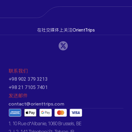
在社交媒体上关注OrientTrips
联系我们
+98 902 379 3213
+98 21 7105 7401
发送邮件
contact@orienttrips.com
1. 10 Rue d’Albanie, 1060 Brussels, BE
2. L2, 141 Taleghani St, Tehran, IR