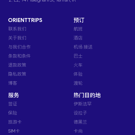
ORIENTTRIPS
预订
联系我们
航班
关于我们
酒店
与我们合作
机场 接送
条款和条件
巴士
退款政策
火车
隐私政策
体验
博客
渡轮
服务
热门目的地
签证
伊斯法罕
保险
设拉子
旅游卡
德黑兰
SIM卡
卡尚