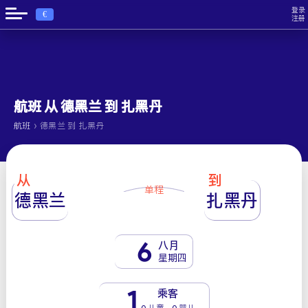
登录
€
注册
航班 从 德黑兰 到 扎黑丹
›
航班
德黑兰 到 扎黑丹
从
到
单程
德黑兰
扎黑丹
6
八月
星期四
1
乘客
0 儿童 - 0 婴儿