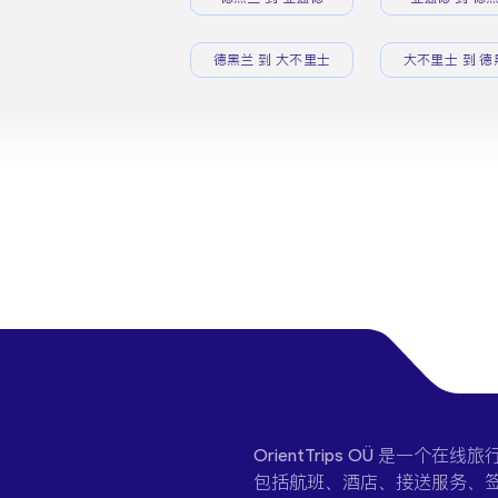
德黑兰 到 大不里士
大不里士 到 德
OrientTrips OÜ 是
包括航班、酒店、接送服务、签