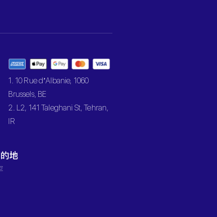
1. 10 Rue d’Albanie, 1060
Brussels, BE
2. L2, 141 Taleghani St, Tehran,
IR
目的地
罕