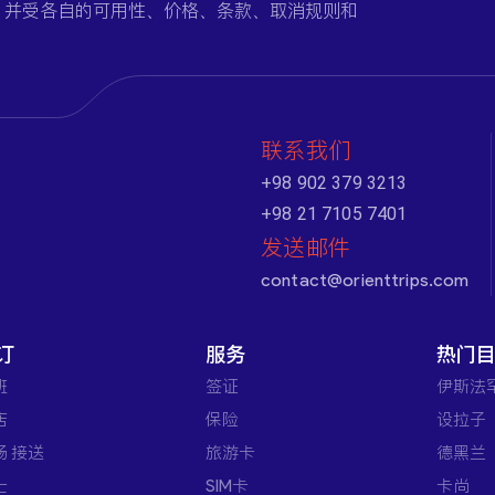
，并受各自的可用性、价格、条款、取消规则和
联系我们
+98 902 379 3213
+98 21 7105 7401
发送邮件
contact@orienttrips.com
订
服务
热门
班
签证
伊斯法
店
保险
设拉子
场 接送
旅游卡
德黑兰
士
SIM卡
卡尚