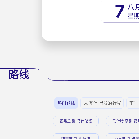
7
八
星
路线
热门路线
从 基什 出发的行程
前往
德黑兰 到 马什哈德
马什哈德 到 德
德黑兰 到 亚兹德
亚兹德 到 德