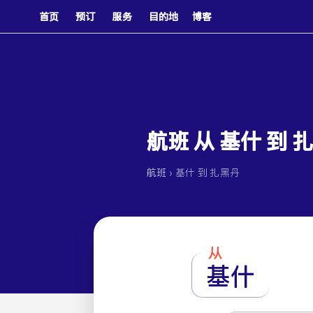
首页
预订
服务
目的地
博客
航班 从 基什 到 
›
航班
基什 到 扎黑丹
从
基什