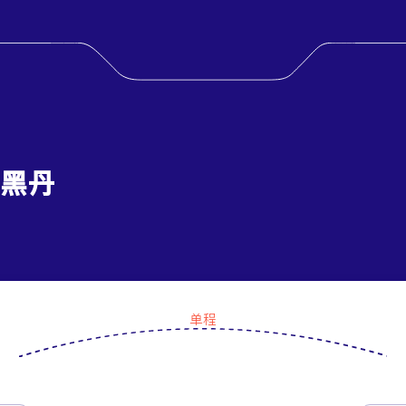
扎黑丹
单程