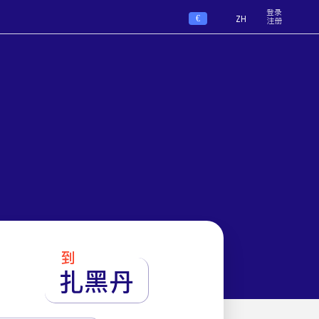
登录
€
ZH
注册
到
扎黑丹