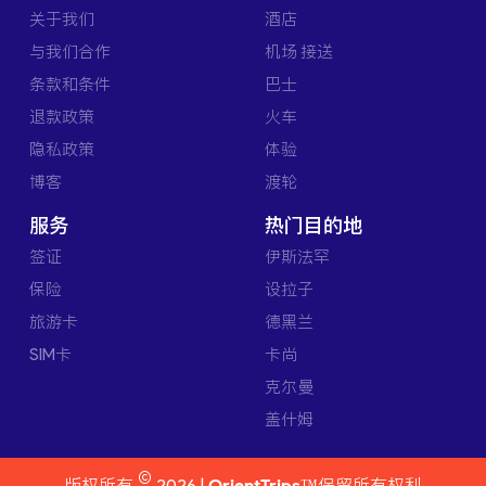
关于我们
酒店
与我们合作
机场 接送
条款和条件
巴士
退款政策
火车
隐私政策
体验
博客
渡轮
服务
热门目的地
签证
伊斯法罕
保险
设拉子
旅游卡
德黑兰
SIM卡
卡尚
克尔曼
盖什姆
©
版权所有
2026 |
OrientTrips™
保留所有权利