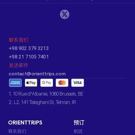
联系我们
+98 902 379 3213
+98 21 7105 7401
发送邮件
contact@orienttrips.com
1. 10 Rue d’Albanie, 1060 Brussels, BE
2. L2, 141 Taleghani St, Tehran, IR
ORIENTTRIPS
预订
联系我们
航班