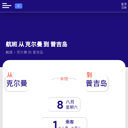
登录
€
注册
航班 从 克尔曼 到 普吉岛
›
航班
克尔曼 到 普吉岛
从
到
单程
克尔曼
普吉岛
8
八月
星期六
1
乘客
0 儿童 - 0 婴儿