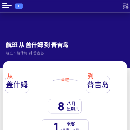
登录
€
注册
航班 从 盖什姆 到 普吉岛
›
航班
格什姆 到 普吉岛
从
到
单程
盖什姆
普吉岛
8
八月
星期六
1
乘客
0 儿童 - 0 婴儿