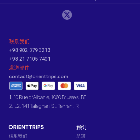
联系我们
+98 902 379 3213
+98 21 7105 7401
发送邮件
contact@orienttrips.com
1. 10 Rue d’Albanie, 1060 Brussels, BE
2. L2, 141 Taleghani St, Tehran, IR
ORIENTTRIPS
预订
联系我们
航班