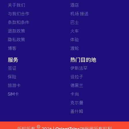
关于我们
酒店
与我们合作
机场 接送
条款和条件
巴士
退款政策
火车
隐私政策
体验
博客
渡轮
服务
热门目的地
签证
伊斯法罕
保险
设拉子
旅游卡
德黑兰
SIM卡
卡尚
克尔曼
盖什姆
©
版权所有
2026 |
OrientTrips™
保留所有权利