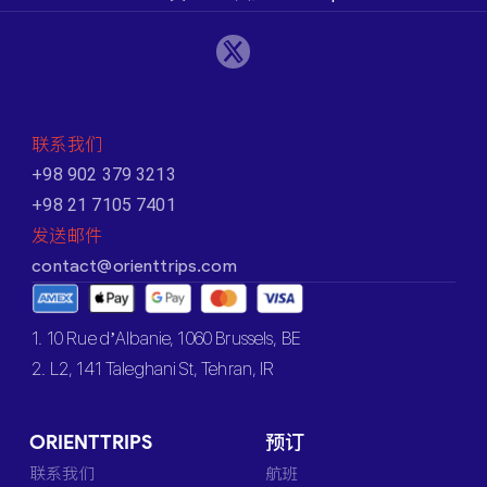
联系我们
+98 902 379 3213
+98 21 7105 7401
发送邮件
contact@orienttrips.com
1. 10 Rue d’Albanie, 1060 Brussels, BE
2. L2, 141 Taleghani St, Tehran, IR
ORIENTTRIPS
预订
联系我们
航班