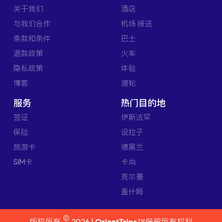
关于我们
酒店
与我们合作
机场 接送
条款和条件
巴士
退款政策
火车
隐私政策
体验
博客
渡轮
服务
热门目的地
签证
伊斯法罕
保险
设拉子
旅游卡
德黑兰
SIM卡
卡尚
克尔曼
盖什姆
©
版权所有
2026 |
OrientTrips™
保留所有权利