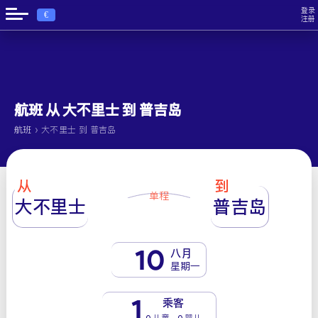
登录
€
注册
航班 从 大不里士 到 普吉岛
›
航班
大不里士 到 普吉岛
从
到
单程
大不里士
普吉岛
10
八月
星期一
1
乘客
0 儿童 - 0 婴儿