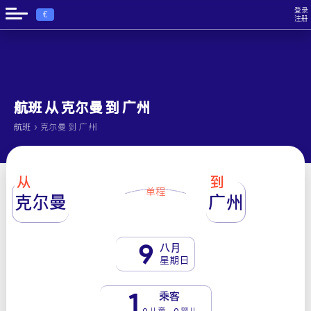
登录
€
注册
航班 从 克尔曼 到 广州
›
航班
克尔曼 到 广州
从
到
单程
克尔曼
广州
9
八月
星期日
1
乘客
0 儿童 - 0 婴儿