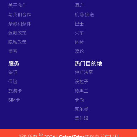
关于我们
酒店
与我们合作
机场 接送
条款和条件
巴士
退款政策
火车
隐私政策
体验
博客
渡轮
服务
热门目的地
签证
伊斯法罕
保险
设拉子
旅游卡
德黑兰
SIM卡
卡尚
克尔曼
盖什姆
©
版权所有
2026 |
OrientTrips™
保留所有权利