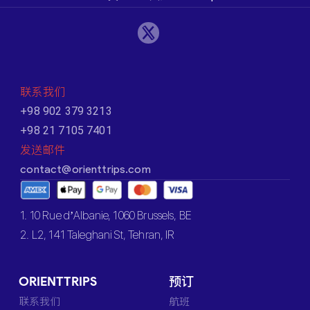
联系我们
+98 902 379 3213
+98 21 7105 7401
发送邮件
contact@orienttrips.com
1. 10 Rue d’Albanie, 1060 Brussels, BE
2. L2, 141 Taleghani St, Tehran, IR
ORIENTTRIPS
预订
联系我们
航班