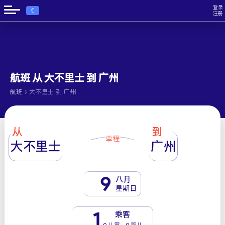
登录
€
注册
航班 从 大不里士 到 广州
›
航班
大不里士 到 广州
从
到
单程
大不里士
广州
9
八月
星期日
1
乘客
0 儿童 - 0 婴儿