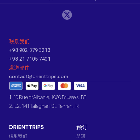
联系我们
+98 902 379 3213
+98 21 7105 7401
发送邮件
contact@orienttrips.com
1. 10 Rue d’Albanie, 1060 Brussels, BE
2. L2, 141 Taleghani St, Tehran, IR
ORIENTTRIPS
预订
联系我们
航班