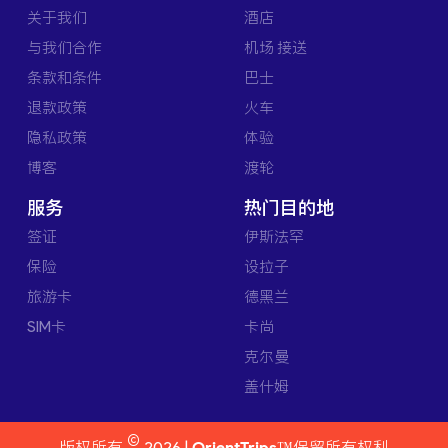
关于我们
酒店
与我们合作
机场 接送
条款和条件
巴士
退款政策
火车
隐私政策
体验
博客
渡轮
服务
热门目的地
签证
伊斯法罕
保险
设拉子
旅游卡
德黑兰
SIM卡
卡尚
克尔曼
盖什姆
©
版权所有
2026 |
OrientTrips™
保留所有权利