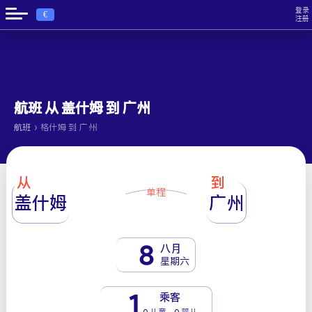
登录
€
注册
航班 从 盖什姆 到 广州
›
航班
格什姆 到 广州
从
到
单程
盖什姆
广州
8
八月
星期六
1
乘客
0 儿童 - 0 婴儿