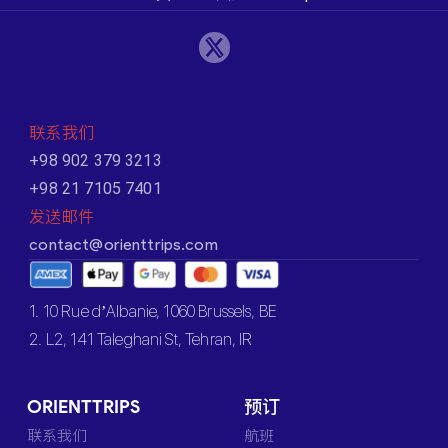
联系我们
+98 902 379 3213
+98 21 7105 7401
发送邮件
contact@orienttrips.com
1. 10 Rue d’Albanie, 1060 Brussels, BE
2. L2, 141 Taleghani St, Tehran, IR
ORIENTTRIPS
预订
联系我们
航班