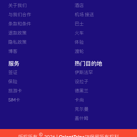
关于我们
酒店
与我们合作
机场 接送
条款和条件
巴士
退款政策
火车
隐私政策
体验
博客
渡轮
服务
热门目的地
签证
伊斯法罕
保险
设拉子
旅游卡
德黑兰
SIM卡
卡尚
克尔曼
盖什姆
©
版权所有
2026 |
OrientTrips™
保留所有权利