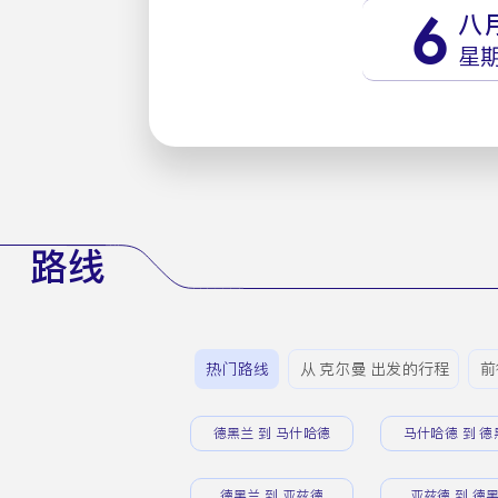
6
八
星
路线
热门路线
从 克尔曼 出发的行程
前
德黑兰 到 马什哈德
马什哈德 到 德
德黑兰 到 亚兹德
亚兹德 到 德