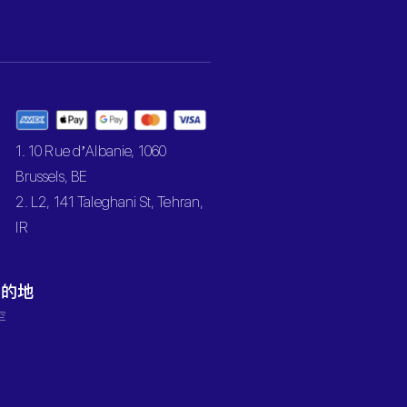
1. 10 Rue d’Albanie, 1060
Brussels, BE
2. L2, 141 Taleghani St, Tehran,
IR
目的地
罕