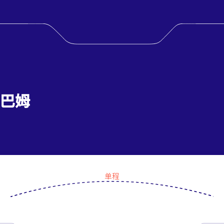
 巴姆
单程