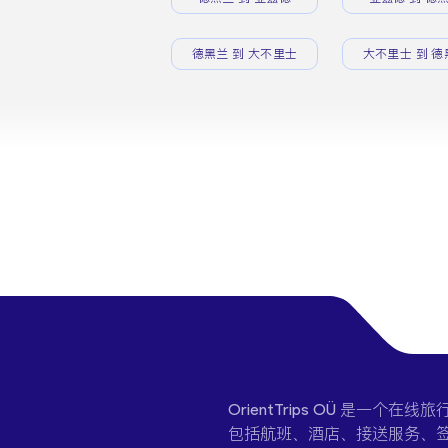
德黑兰 到 大不里士
大不里士 到 德
OrientTrips OÜ 是
包括航班、酒店、接送服务、签