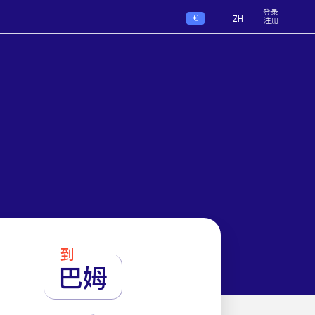
登录
€
ZH
注册
到
巴姆