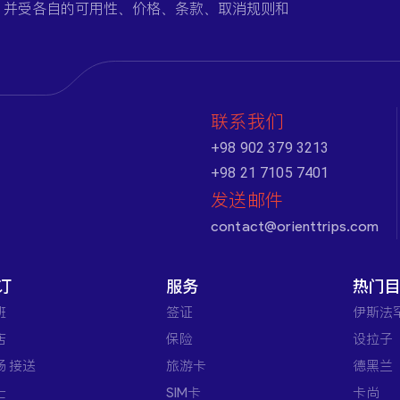
，并受各自的可用性、价格、条款、取消规则和
联系我们
+98 902 379 3213
+98 21 7105 7401
发送邮件
contact@orienttrips.com
订
服务
热门
班
签证
伊斯法
店
保险
设拉子
场 接送
旅游卡
德黑兰
士
SIM卡
卡尚