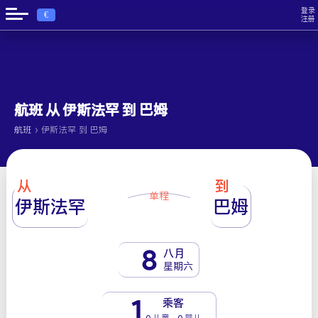
登录
€
注册
航班 从 伊斯法罕 到 巴姆
›
航班
伊斯法罕 到 巴姆
从
到
单程
伊斯法罕
巴姆
8
八月
星期六
1
乘客
0 儿童 - 0 婴儿