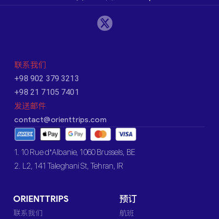
联系我们
+98 902 379 3213
+98 21 7105 7401
发送邮件
contact@orienttrips.com
1. 10 Rue d’Albanie, 1060 Brussels, BE
2. L2, 141 Taleghani St, Tehran, IR
ORIENTTRIPS
预订
联系我们
航班