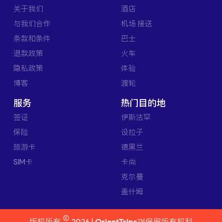
关于我们
酒店
与我们合作
机场 接送
条款和条件
巴士
退款政策
火车
隐私政策
体验
博客
渡轮
服务
热门目的地
签证
伊斯法罕
保险
设拉子
旅游卡
德黑兰
SIM卡
卡尚
克尔曼
盖什姆
©
版权所有
2026 |
OrientTrips™
保留所有权利