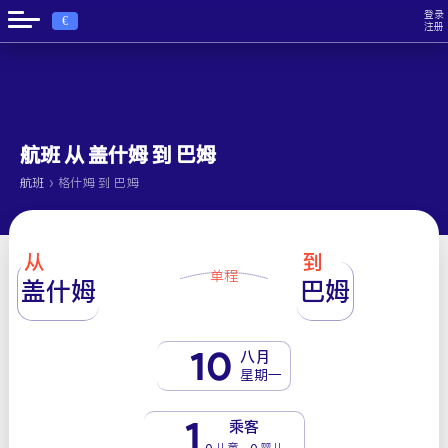
登录
€
注册
航班 从 盖什姆 到 巴姆
›
航班
格什姆 到 巴姆
从
到
单程
盖什姆
巴姆
10
八月
星期一
1
乘客
0 儿童 - 0 婴儿