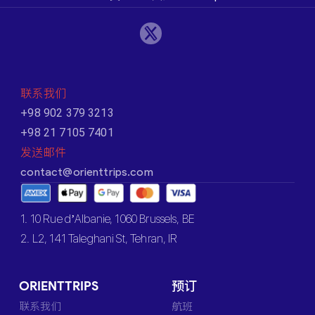
联系我们
+98 902 379 3213
+98 21 7105 7401
发送邮件
contact@orienttrips.com
1. 10 Rue d’Albanie, 1060 Brussels, BE
2. L2, 141 Taleghani St, Tehran, IR
ORIENTTRIPS
预订
联系我们
航班