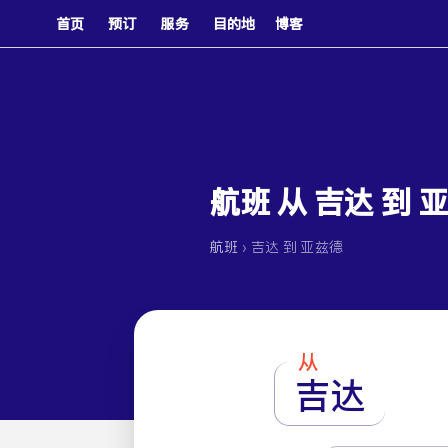
首页
预订
服务
目的地
博客
航班 从 吉达 到 
›
航班
吉达 到 亚兹德
从
吉达