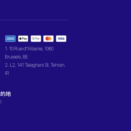
1. 10 Rue d’Albanie, 1060
Brussels, BE
2. L2, 141 Taleghani St, Tehran,
IR
目的地
罕