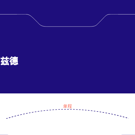
亚兹德
单程