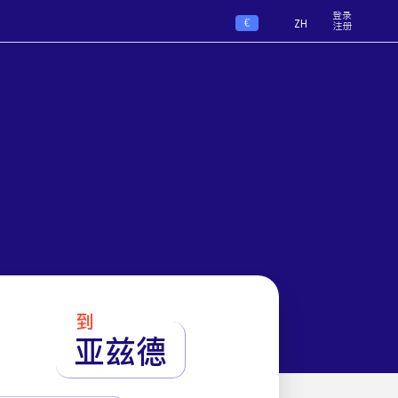
登录
€
ZH
注册
到
亚兹德