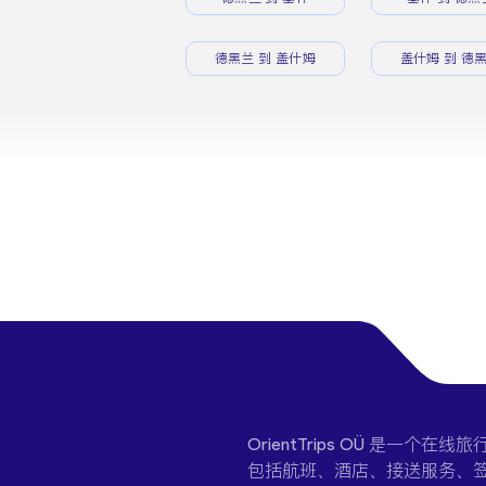
德黑兰 到 盖什姆
盖什姆 到 德
OrientTrips OÜ 是
包括航班、酒店、接送服务、签