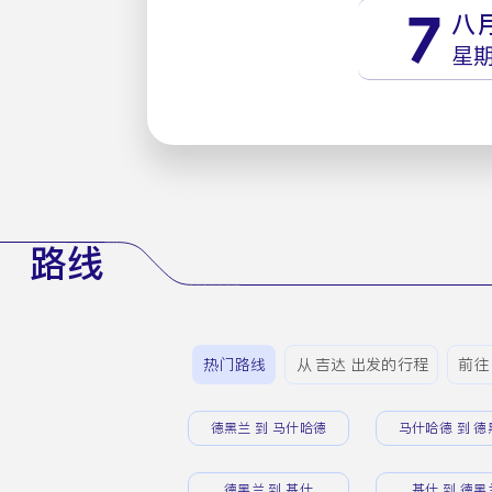
7
八
星
路线
热门路线
从 吉达 出发的行程
前往
德黑兰 到 马什哈德
马什哈德 到 德
德黑兰 到 基什
基什 到 德黑