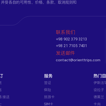
，并受各自的可用性、价格、条款、取消规则和
联系我们
+98 902 379 3213
+98 21 7105 7401
发送邮件
contact@orienttrips.com
订
服务
热门
班
签证
伊斯法
店
保险
设拉子
场 接送
旅游卡
德黑兰
士
SIM卡
卡尚