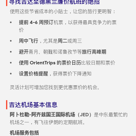
寻找吉达至德黑兰廉价航班的绝招
使用这些节省成本的小贴士，让您的旅行更明智：
提前 4-6 周预订
机票，以获得最具竞争力的票
价
周中飞行
，尤其是
周二
或周三
避开
斋月、朝觐和诺鲁孜节等
旅行高峰期
使用 OrientTrips 的票价日历
比较日期和票价
设置价格提醒，
获得票价下降通知
灵活计划可增加您找到更优惠票价的机会。
吉达机场基本信息
阿卜杜勒-阿齐兹国王国际机场（JED）
是中东最繁忙的
机场之一，有飞往伊朗的定期航班。
机场服务包括