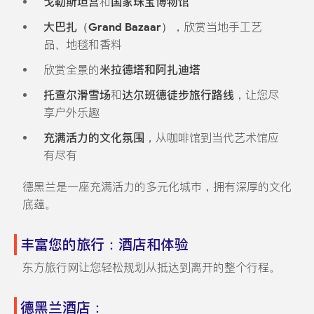
戈勒斯坦宫
和
国家珠宝博物馆
大巴扎（Grand Bazaar）
，欣赏当地手工艺
品、地毯和香料
欣赏全景的
米拉德塔和阿扎迪塔
托查尔滑雪场
和
达尔班德徒步旅行路线
，让您尽
享户外乐趣
充满活力的文化氛围
，从咖啡馆到当代艺术馆应
有尽有
德黑兰是一座充满活力的多元化城市，拥有深厚的文化
底蕴。
丰富您的旅行：酒店和体验
东方旅行网让您轻松规划从抵达到离开的整个行程。
德黑兰酒店：