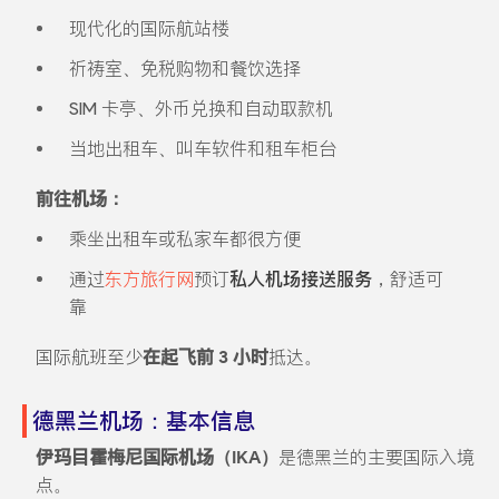
现代化的国际航站楼
祈祷室、免税购物和餐饮选择
SIM 卡亭、外币兑换和自动取款机
当地出租车、叫车软件和租车柜台
前往机场：
乘坐出租车或私家车都很方便
通过
东方旅行网
预订
私人机场接送服务
，舒适可
靠
国际航班至少
在起飞前 3 小时
抵达。
德黑兰机场：基本信息
伊玛目霍梅尼国际机场（IKA）
是德黑兰的主要国际入境
点。