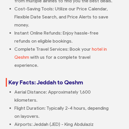
from multiple airlines to find you the best deals.
Cost-Saving Tools: Utilize our Price Calendar,
Flexible Date Search, and Price Alerts to save
money.
Instant Online Refunds: Enjoy hassle-free
refunds on eligible bookings.
Complete Travel Services: Book your
hotel in
Qeshm
with us for a complete travel
experience.
Key Facts: Jeddah to Qeshm
Aerial Distance: Approximately 1,600
kilometers.
Flight Duration: Typically 2-4 hours, depending
on layovers.
Airports: Jeddah (JED) - King Abdulaziz