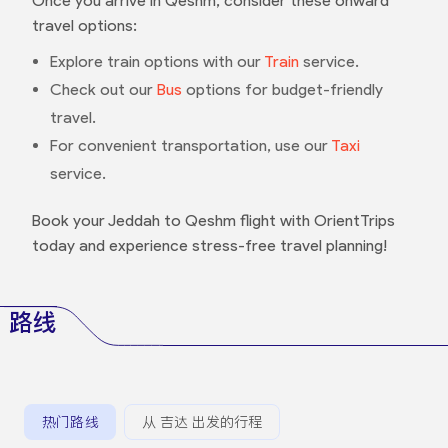
Once you arrive in Qeshm, consider these onward
travel options:
Explore train options with our
Train
service.
Check out our
Bus
options for budget-friendly
travel.
For convenient transportation, use our
Taxi
service.
Book your Jeddah to Qeshm flight with OrientTrips
today and experience stress-free travel planning!
路线
热门路线
从 吉达 出发的行程