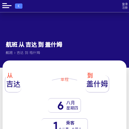
登录
€
注册
航班 从 吉达 到 盖什姆
›
航班
吉达 到 格什姆
从
到
单程
吉达
盖什姆
6
八月
星期四
1
乘客
0 儿童 - 0 婴儿