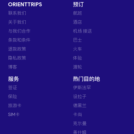
ORIENTTRIPS
预订
联系我们
航班
关于我们
酒店
与我们合作
机场 接送
条款和条件
巴士
退款政策
火车
隐私政策
体验
博客
渡轮
服务
热门目的地
签证
伊斯法罕
保险
设拉子
旅游卡
德黑兰
SIM卡
卡尚
克尔曼
盖什姆