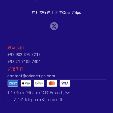
在社交媒体上关注OrientTrips
联系我们
+98 902 379 3213
+98 21 7105 7401
发送邮件
contact@orienttrips.com
1. 10 Rue d’Albanie, 1060 Brussels, BE
2. L2, 141 Taleghani St, Tehran, IR