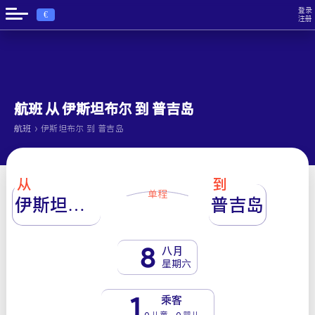
登录
€
注册
航班 从 伊斯坦布尔 到 普吉岛
›
航班
伊斯坦布尔 到 普吉岛
从
到
单程
伊斯坦布尔
普吉岛
8
八月
星期六
1
乘客
0 儿童 - 0 婴儿