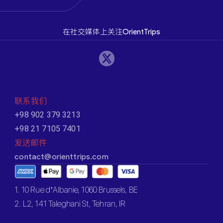
在社交媒体上关注OrientTrips
联系我们
+98 902 379 3213
+98 21 7105 7401
发送邮件
contact@orienttrips.com
1. 10 Rue d’Albanie, 1060 Brussels, BE
2. L2, 141 Taleghani St, Tehran, IR