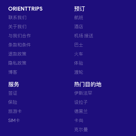
ORIENTTRIPS
预订
联系我们
航班
关于我们
酒店
与我们合作
机场 接送
条款和条件
巴士
退款政策
火车
隐私政策
体验
博客
渡轮
服务
热门目的地
签证
伊斯法罕
保险
设拉子
旅游卡
德黑兰
SIM卡
卡尚
克尔曼