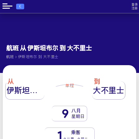
登录
€
注册
航班 从 伊斯坦布尔 到 大不里士
›
航班
伊斯坦布尔 到 大不里士
从
到
单程
伊斯坦布尔
大不里士
9
八月
星期日
1
乘客
0 儿童 - 0 婴儿