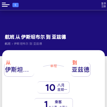
登录
€
注册
航班 从 伊斯坦布尔 到 亚兹德
›
航班
伊斯坦布尔 到 亚兹德
从
到
单程
伊斯坦布尔
亚兹德
10
八月
星期一
1
乘客
0 儿童 - 0 婴儿