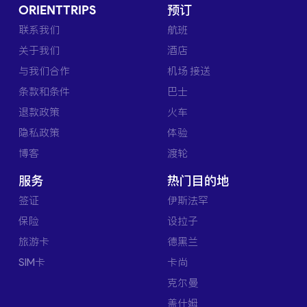
ORIENTTRIPS
预订
联系我们
航班
关于我们
酒店
与我们合作
机场 接送
条款和条件
巴士
退款政策
火车
隐私政策
体验
博客
渡轮
服务
热门目的地
签证
伊斯法罕
保险
设拉子
旅游卡
德黑兰
SIM卡
卡尚
克尔曼
盖什姆