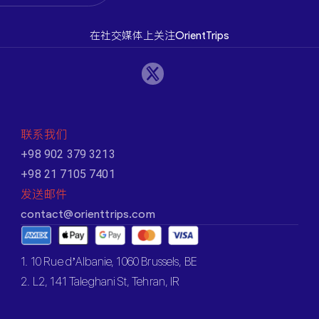
在社交媒体上关注OrientTrips
联系我们
+98 902 379 3213
+98 21 7105 7401
发送邮件
contact@orienttrips.com
1. 10 Rue d’Albanie, 1060 Brussels, BE
2. L2, 141 Taleghani St, Tehran, IR