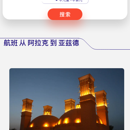
搜索
航班 从 阿拉克 到 亚兹德