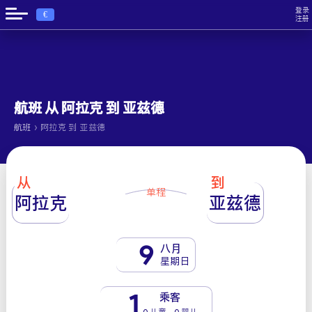
登录
€
注册
航班 从 阿拉克 到 亚兹德
›
航班
阿拉克 到 亚兹德
从
到
单程
阿拉克
亚兹德
9
八月
星期日
1
乘客
0 儿童 - 0 婴儿