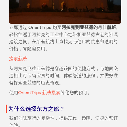
立即通过 OrientTrips 购买
阿拉克到亚兹德的
最佳
航班
。
轻松往返于阿拉克的工业中心地带和亚兹德古老的沙漠
建筑之间。在所有航线上查找无与伦比的优惠和透明的
价格，零隐藏费用。
搜索航班
从阿拉克飞往亚兹德是穿越该国的便捷方式，与地面交
通相比可节省宝贵的时间。体验舒适的旅程，并做好准
备探索亚兹德的历史奇观。
使用
OrientTrips 航班搜索
简化您的预订。
为什么选择东方之旅？
我们消除旅行的复杂性，提供现代、透明、快捷的预订
体验。