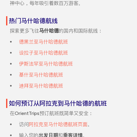
神中心，每年吸引着数百万游客。
热门马什哈德航线
探索更多飞往
马什哈德
的国内和国际航线：
德黑兰至马什哈德航班
设拉子至马什哈德航班
伊斯法罕至马什哈德航班
基什至马什哈德航班
迪拜至马什哈德航班
如何预订从阿拉克到马什哈德的航班
在OrientTrips预订航班既简单又安全：
访问
阿拉克至马什哈德航班页面
。
输入您的
出发日期
和
乘客详情
。