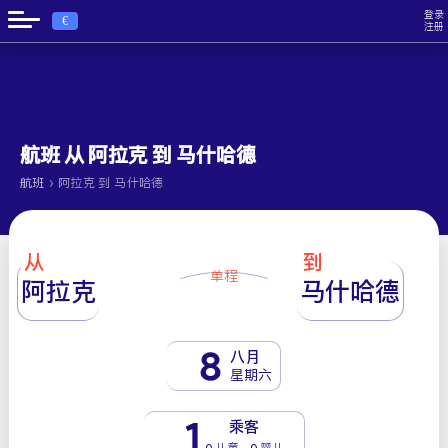
登录
€
注册
航班 从 阿拉克 到 马什哈德
›
航班
阿拉克 到 马什哈德
从
到
单程
阿拉克
马什哈德
8
八月
星期六
1
乘客
0 儿童 - 0 婴儿