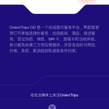
OrientTrips OÜ 是一个在线旅行服务平台，帮助旅客
预订可单独选择的服务，包括航班、酒店、接送服
务、签证协助、保险、SIM 卡、游客卡和当地体验。
部分服务由第三方供应商提供，并受各自的可用性、
价格、条款、取消规则和退款条件约束。
在社交媒体上关注OrientTrips