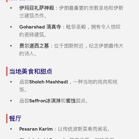
伊玛目礼萨神殿
：伊朗最重要的宗教圣地和伊斯
兰建筑杰作。
Goharshad 清真寺
：毗邻圣殿，拥有令人惊叹
的瓷砖建筑。
费尔道西之墓
：位于图斯附近，纪念伊朗最伟大
的诗人。
当地美食和甜点
品尝
Sholeh Mashhadi
，一种当地的炖肉和炖
饭。
品尝
Saffron冰淇淋
和
蜜饯
甜点。
餐厅
Pesaran Karim
：以传统波斯菜肴而闻名。