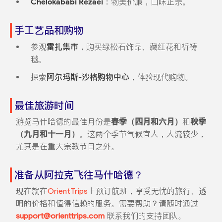
Chelokababi Rezaei
：物美价廉，口味正宗。
手工艺品和购物
参观
雷扎集市
，购买绿松石饰品、藏红花和祈祷
毯。
探索
阿尔玛斯-沙格购物中心
，体验现代购物。
最佳旅游时间
游览马什哈德的最佳月份是
春季（四月和六月）
和
秋季
（九月和十一月）
。这两个季节气候宜人，人流较少，
尤其是在重大宗教节日之外。
准备从阿拉克飞往马什哈德？
现在就在
OrientTrips
上预订航班，享受无忧的旅行、透
明的价格和值得信赖的服务。需要帮助？请随时通过
support@orienttrips.com
联系我们的支持团队。