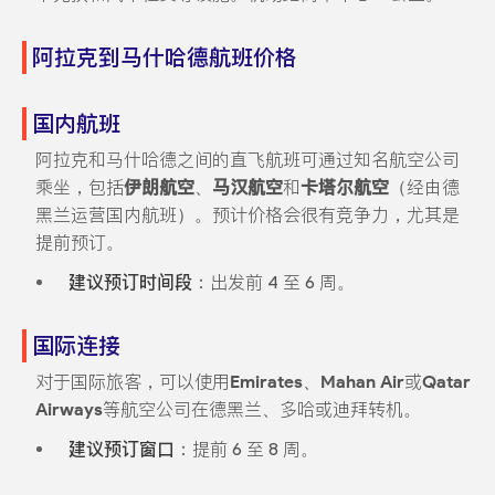
阿拉克到马什哈德航班价格
国内航班
阿拉克和马什哈德之间的直飞航班可通过知名航空公司
乘坐，包括
伊朗航空
、
马汉航空
和
卡塔尔航空
（经由德
黑兰运营国内航班）。预计价格会很有竞争力，尤其是
提前预订。
建议预订时间段
：出发前 4 至 6 周。
国际连接
对于国际旅客，可以使用
Emirates
、
Mahan Air
或
Qatar
Airways
等航空公司在德黑兰、多哈或迪拜转机。
建议预订窗口
：提前 6 至 8 周。