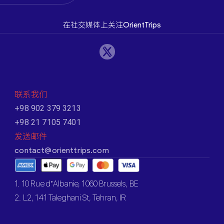
在社交媒体上关注OrientTrips
联系我们
+98 902 379 3213
+98 21 7105 7401
发送邮件
contact@orienttrips.com
1. 10 Rue d’Albanie, 1060 Brussels, BE
2. L2, 141 Taleghani St, Tehran, IR