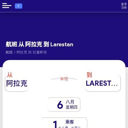
登录
€
注册
航班 从 阿拉克 到 Larestan
›
航班
阿拉克 到 拉雷斯坦
从
到
单程
阿拉克
LARESTAN
6
八月
星期四
1
乘客
0 儿童 - 0 婴儿