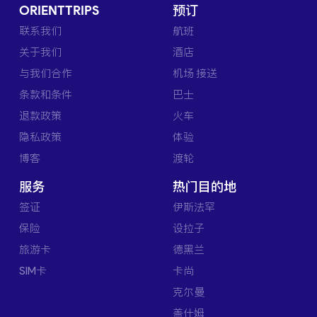
ORIENTTRIPS
预订
联系我们
航班
关于我们
酒店
与我们合作
机场 接送
条款和条件
巴士
退款政策
火车
隐私政策
体验
博客
渡轮
服务
热门目的地
签证
伊斯法罕
保险
设拉子
旅游卡
德黑兰
SIM卡
卡尚
克尔曼
盖什姆