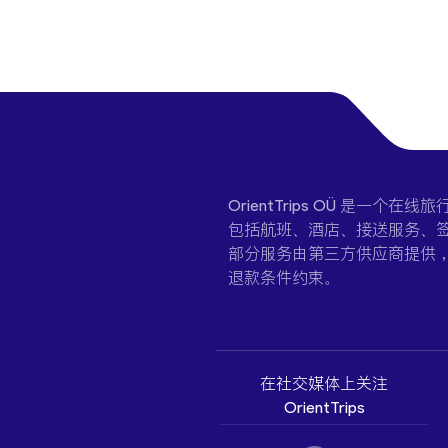
OrientTrips OÜ 是
包括航班、酒店、接送服务、签
部分服务由第三方供应商提供
退款条件约束。
在社交媒体上关注
OrientTrips