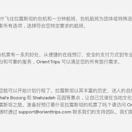
还提供从基什飞往拉雷斯坦的包机和一分钟航班。包机航班为团体或特
索所有选项，选择符合您特定要求的航班。
至拉雷斯坦的机票有一系列好处。从便捷的在线预订、安全的支付方式
可靠的服务，OrientTrips 可以满足您的所有旅行需求。
您就可以开始计划行程了。拉雷斯坦以其丰富的历史、迷人的自
）、Ghal'e Bozorg 和 Shahzadeh 花园等景点，让自己沉
坦之旅。准备好预订基什至拉雷斯坦的机票了吗？请访问 Orient
support@orienttrips.com 联系我们的支持团队。我们期