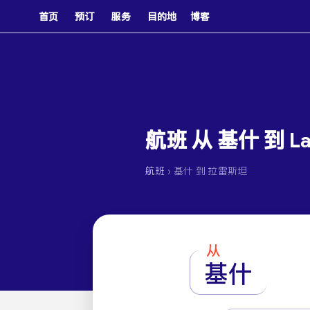
首页
预订
服务
目的地
博客
航班 从 基什 到 Lar
›
航班
基什 到 拉雷斯坦
从
基什