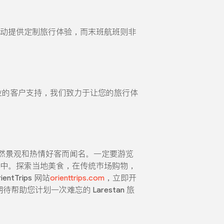
殊活动提供定制旅行体验，而末班航班则非
到专业的客户支持，我们致力于让您的旅行体
然景观和热情好客而闻名。一定要游览
浸在当地文化中。探索当地美食，在传统市场购物，
Trips 网站
orienttrips.com
，立即开
待帮助您计划一次难忘的 Larestan 旅