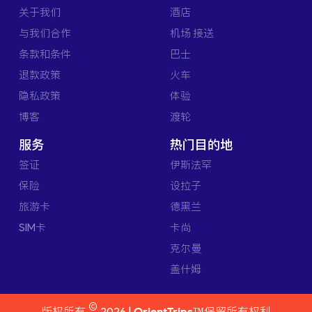
关于我们
酒店
与我们合作
机场 接送
条款和条件
巴士
退款政策
火车
隐私政策
体验
博客
渡轮
服务
热门目的地
签证
伊斯法罕
保险
设拉子
旅游卡
德黑兰
SIM卡
卡尚
克尔曼
盖什姆
©
版权所有
2026 |
OrientTrips™
保留所有权利