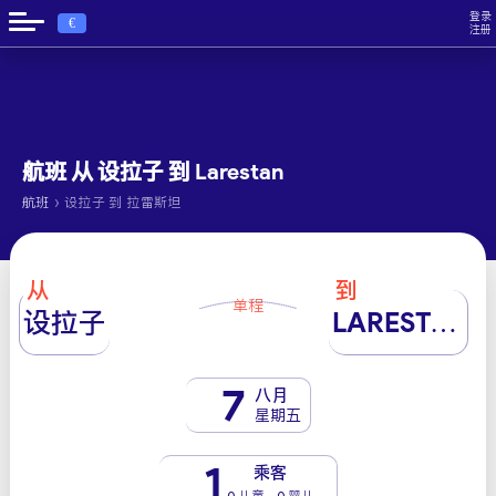
登录
€
注册
航班 从 设拉子 到 Larestan
›
航班
设拉子 到 拉雷斯坦
从
到
单程
设拉子
LARESTAN
7
八月
星期五
1
乘客
0 儿童 - 0 婴儿