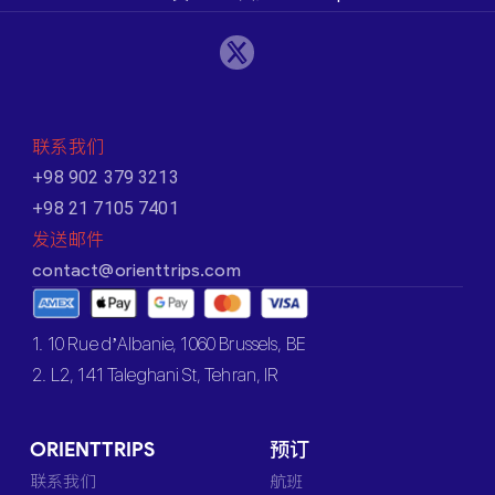
联系我们
+98 902 379 3213
+98 21 7105 7401
发送邮件
contact@orienttrips.com
1. 10 Rue d’Albanie, 1060 Brussels, BE
2. L2, 141 Taleghani St, Tehran, IR
ORIENTTRIPS
预订
联系我们
航班