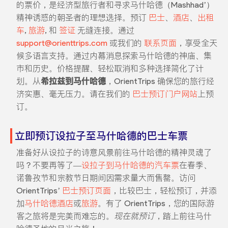
的票价，是经济型旅行者和寻求马什哈德（Mashhad’）
精神诱惑的朝圣者的理想选择。预订
巴士
、
酒店
、
出租
车
,
旅游
, 和
签证
无缝连接。通过
support@orienttrips.com
或我们的
联系页面
，享受全天
候多语言支持。通过内幕消息探索马什哈德的神庙、集
市和历史。价格提醒、轻松取消和多种选择简化了计
划。从
希拉兹到马什哈德
，OrientTrips 确保您的旅行经
济实惠、毫无压力。请在我们的
巴士预订门户网站
上预
订。
立即预订设拉子至马什哈德的巴士车票
准备好从设拉子的诗意风景前往马什哈德的精神灵魂了
吗？不要再等了—
设拉子到马什哈德的汽车票
在春季、
诺鲁孜节和宗教节日期间因需求量大而售罄。访问
OrientTrips’
巴士预订页面
，比较巴士，轻松预订，并添
加
马什哈德酒店
或
旅游
。有了 OrientTrips，您的国际游
客之旅将是完美而难忘的。
现在就预订
，踏上前往马什