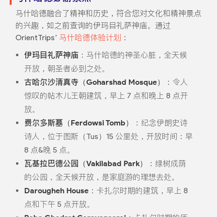
马什哈德融合了精神和历史，符合您对文化和精神景点
的兴趣，如之前查询的伊玛目礼萨神庙。通过
OrientTrips’
马什哈德体验计划
：
伊玛目礼萨神庙
：马什哈德的神圣心脏，全天候
开放，朝圣者必到之处。
古哈尔沙清真寺（Goharshad Mosque）
：令人
惊叹的帖木儿王朝建筑，早上 7 点和晚上 8 点开
放。
费尔多斯墓（Ferdowsi Tomb）
：纪念伊朗史诗
诗人，位于图斯（Tus）15 公里处，开放时间：早
8 点&晚 5 点。
瓦基拉巴德公园（Vakilabad Park）
：绿树成荫
的公园，全天候开放，是家庭游的理想去处。
Darougheh House
：卡扎尔时期的建筑，早上 8
点和下午 5 点开放。