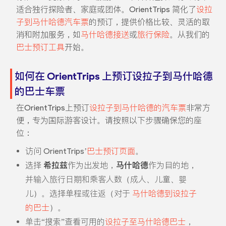
适合独行探险者、家庭或团体。OrientTrips 简化了
设拉
子到马什哈德汽车票
的预订，提供价格比较、灵活的取
消和附加服务，如
马什哈德接送
或
旅行保险
。从我们的
巴士预订工具
开始。
如何在 OrientTrips 上预订设拉子到马什哈德
的巴士车票
在OrientTrips上预订
设拉子到马什哈德的汽车票
非常方
便，专为国际游客设计。请按照以下步骤确保您的座
位：
访问 OrientTrips’
巴士预订页面
。
选择
希拉兹
作为出发地，
马什哈德
作为目的地，
并输入旅行日期和乘客人数（成人、儿童、婴
儿）。选择单程或往返（对于
马什哈德到设拉子
的巴士
）。
单击“搜索”查看可用的
设拉子至马什哈德巴士
，