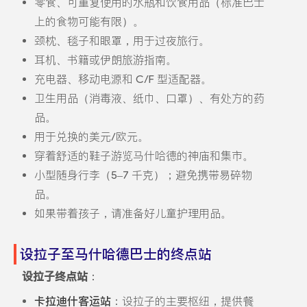
零食、可重复使用的水瓶和饮食用品（标准巴士
上的食物可能有限）。
颈枕、毯子和眼罩，用于过夜旅行。
耳机、书籍或伊朗旅游指南。
充电器、移动电源和 C/F 型适配器。
卫生用品（消毒液、纸巾、口罩）、有处方的药
品。
用于兑换的美元/欧元。
穿着舒适的鞋子游览马什哈德的神庙和集市。
小型随身行李（5–7 千克）；避免携带易碎物
品。
如果带着孩子，请准备好儿童护理用品。
设拉子至马什哈德巴士的终点站
设拉子终点站
：
卡拉迪什客运站
：设拉子的主要枢纽，提供餐