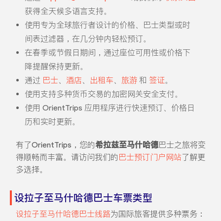
获得全天候多语言支持。
使用专为全球旅行者设计的价格、巴士类型或时
间表过滤器，在几分钟内轻松预订。
在春季或节假日期间，通过座位可用性或价格下
降提醒保持更新。
通过
巴士
、
酒店
、
出租车
、
旅游
和
签证
。
使用支持多种货币交易的加密网关安全支付。
使用 OrientTrips 应用程序进行快速预订、价格日
历和实时更新。
有了OrientTrips，您的
希拉兹至马什哈德
巴士之旅将变
得顺畅而丰富。请访问我们的
巴士预订门户网站
了解更
多选择。
设拉子至马什哈德巴士车票类型
设拉子至马什哈德巴士线路
为国际旅客提供多种票务：