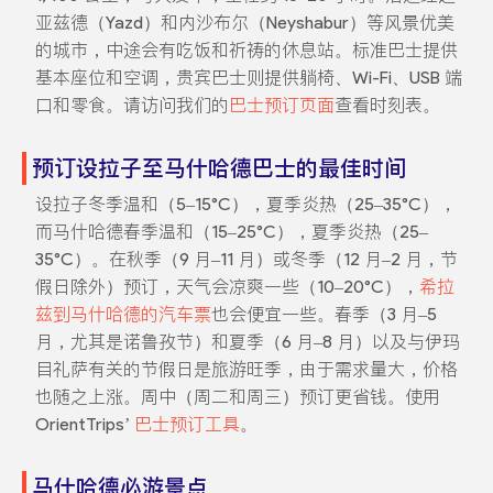
亚兹德（Yazd）和内沙布尔（Neyshabur）等风景优美
的城市，中途会有吃饭和祈祷的休息站。标准巴士提供
基本座位和空调，贵宾巴士则提供躺椅、Wi-Fi、USB 端
口和零食。请访问我们的
巴士预订页面
查看时刻表。
预订设拉子至马什哈德巴士的最佳时间
设拉子冬季温和（5–15°C），夏季炎热（25–35°C），
而马什哈德春季温和（15–25°C），夏季炎热（25–
35°C）。在秋季（9 月–11 月）或冬季（12 月–2 月，节
假日除外）预订，天气会凉爽一些（10–20°C），
希拉
兹到马什哈德的汽车票
也会便宜一些。春季（3 月–5
月，尤其是诺鲁孜节）和夏季（6 月–8 月）以及与伊玛
目礼萨有关的节假日是旅游旺季，由于需求量大，价格
也随之上涨。周中（周二和周三）预订更省钱。使用
OrientTrips’
巴士预订工具
。
马什哈德必游景点