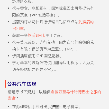
舒适的衣服。
携带零食、水和颈枕，因为标准巴士可能提供有
限的茶点（VIP 包括零食）。
提前预订从马什哈德伊玛目礼萨终点站
到酒店的
出租车
。
获取一张
旅游SIM卡
用于导航。
携带美元或欧元进行兑换，因为在马什哈德的兑
换卡有限；伊朗货币为里亚尔（IRR）。
伊朗插座使用 C/F 型适配器。
学习基本的波斯语或使用翻译应用程序，因为英
语在终端机之外并不常见。
公共汽车法规
请遵守以下规则，以确保
希拉兹至马什哈德巴士之旅的
安全
：
在办理登机手续时出示
护照
和电子机票。