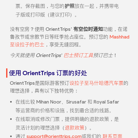
票。保存截图，与您的
护照
放在一起，并携带电
子版或打印版（建议打印）。
没有空房？使用 OrientTrips’
有空位时通知
功能，在诺
鲁孜节或宗教节日等旺季抢占座位。预订您的
Mashhad
至设拉子的巴士
，享受无缝回程。
今天就使用 OrientTrips’
巴士预订工具
预订巴士
！
使用 OrientTrips 订票的好处
OrientTrips是国际游客预订
设拉子至马什哈德汽车票
的
理想选择，具有以下独特优势：
在线比较 Mihan Noor、Sirusafar 和 Royal Safar
等运营商的价格和设施，找到最合适的线路。
在线取消或修改门票，提供明确的退款政策，是
灵活计划的理想选择（
退款政策
）。
通过
support@orienttrips.com
或我们的
联系页面