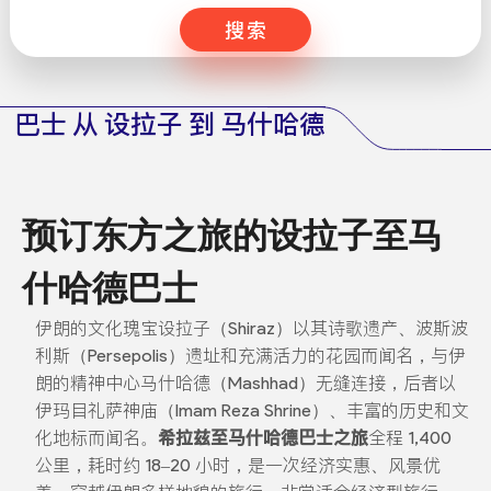
搜索
巴士 从 设拉子 到 马什哈德
预订东方之旅的设拉子至马
什哈德巴士
伊朗的文化瑰宝设拉子（Shiraz）以其诗歌遗产、波斯波
利斯（Persepolis）遗址和充满活力的花园而闻名，与伊
朗的精神中心马什哈德（Mashhad）无缝连接，后者以
伊玛目礼萨神庙（Imam Reza Shrine）、丰富的历史和文
化地标而闻名。
希拉兹至马什哈德巴士之旅
全程 1,400
公里，耗时约 18–20 小时，是一次经济实惠、风景优