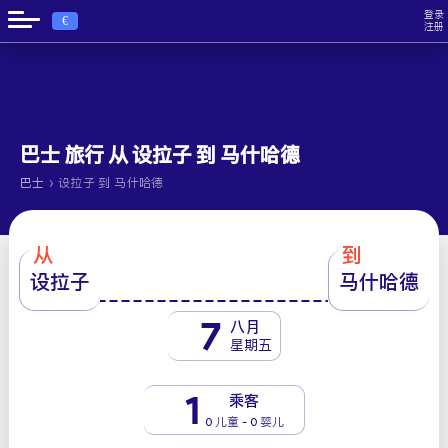
登录
€
注册
巴士 旅行 从 设拉子 到 马什哈德
›
巴士
设拉子 到 马什哈德
从
到
设拉子
马什哈德
7
八月
星期五
1
乘客
0 儿童 - 0 婴儿