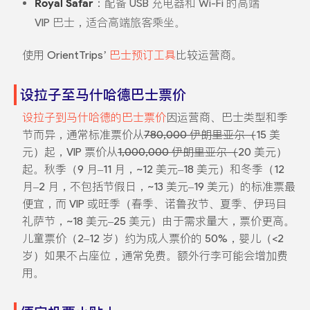
Royal Safar
：配备 USB 充电器和 Wi-Fi 的高端
VIP 巴士，适合高端旅客乘坐。
使用 OrientTrips’
巴士预订工具
比较运营商。
设拉子至马什哈德巴士票价
设拉子到马什哈德的巴士票价
因运营商、巴士类型和季
节而异，通常标准票价从
780,000 伊朗里亚尔（
15 美
元）起，VIP 票价从
1,000,000 伊朗里亚尔（
20 美元）
起。秋季（9 月–11 月，~12 美元–18 美元）和冬季（12
月–2 月，不包括节假日，~13 美元–19 美元）的标准票最
便宜，而 VIP 或旺季（春季、诺鲁孜节、夏季、伊玛目
礼萨节，~18 美元–25 美元）由于需求量大，票价更高。
儿童票价（2–12 岁）约为成人票价的 50%，婴儿（<2
岁）如果不占座位，通常免费。额外行李可能会增加费
用。