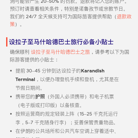
消可能会产生 20–50% 的罚款。退款将记入您的账户。
预订时请查看相关条件，特别是诺鲁孜节或宗教节日。
我们的 24/7 全天候支持可为国际旅客提供帮助（
退款政
策
）。
设拉子至马什哈德巴士旅行必备小贴士
确保顺利
设拉子至马什哈德巴士之旅
，请参考以下为国
际游客提供的小贴士：
提前 30–45 分钟到达设拉子的
Karandish
Terminal
，以便办理登机手续和登机，尤其是在
节假日期间。
携带您的
护照
（外国人必须携带）和电子机票
（电子版或打印版）以备核查。
按照运营商的规定轻装上阵（15–25 千克托运行
李，5–7 千克随身行李）；妥善保管贵重物品。
在伊朗的公共场所和公共汽车空调上穿着适中、