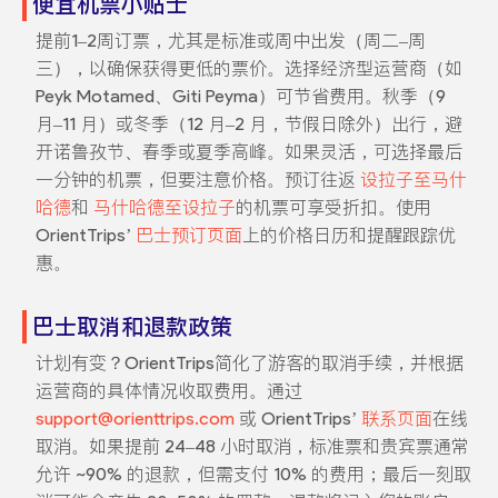
便宜机票小贴士
提前1–2周订票，尤其是标准或周中出发（周二–周
三），以确保获得更低的票价。选择经济型运营商（如
Peyk Motamed、Giti Peyma）可节省费用。秋季（9
月–11 月）或冬季（12 月–2 月，节假日除外）出行，避
开诺鲁孜节、春季或夏季高峰。如果灵活，可选择最后
一分钟的机票，但要注意价格。预订往返
设拉子至马什
哈德
和
马什哈德至设拉子
的机票可享受折扣。使用
OrientTrips’
巴士预订页面
上的价格日历和提醒跟踪优
惠。
巴士取消和退款政策
计划有变？OrientTrips简化了游客的取消手续，并根据
运营商的具体情况收取费用。通过
support@orienttrips.com
或 OrientTrips’
联系页面
在线
取消。如果提前 24–48 小时取消，标准票和贵宾票通常
允许 ~90% 的退款，但需支付 10% 的费用；最后一刻取