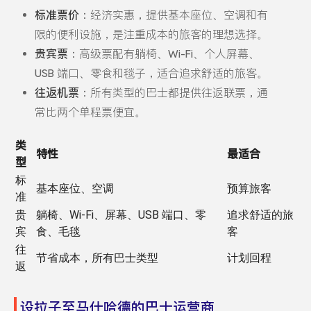
标准票价
：经济实惠，提供基本座位、空调和有
限的便利设施，是注重成本的旅客的理想选择。
贵宾票
：高级票配有躺椅、Wi-Fi、个人屏幕、
USB 端口、零食和毯子，适合追求舒适的旅客。
往返机票
：所有类型的巴士都提供往返联票，通
常比两个单程票便宜。
类
特性
最适合
型
标
基本座位、空调
预算旅客
准
贵
躺椅、Wi-Fi、屏幕、USB 端口、零
追求舒适的旅
宾
食、毛毯
客
往
节省成本，所有巴士类型
计划回程
返
设拉子至马什哈德的巴士运营商