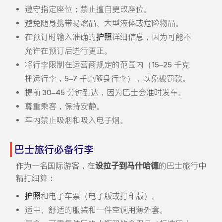
遵守指定座位；禁止擅自更改座位。
避免随身携带易燃品、大型液体或危险物品。
在预订时输入准确的
护照
详细信息，因为可能不
允许在预订后进行更正。
将行李限制在运营商规定的范围内（15–25 千克
托运行李，5–7 千克随身行李），以免被罚款。
提前 30–45 分钟到达，因为巴士会准时发车。
尊重乘客，保持安静。
车内禁止吸烟和吸入电子烟。
巴士旅行必备行李
作为一名国际游客，在
设拉子到马什哈德
的巴士旅行中
精打细算：
护照
和电子车票（电子版或打印版）。
适中、舒适的服装和一件空调用薄外套。