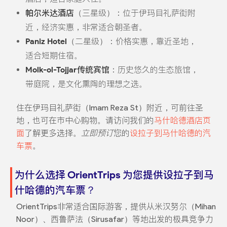
帕尔米达酒店
（三星级）：位于伊玛目礼萨街附
近，经济实惠，非常适合朝圣者。
Paniz Hotel
（二星级）：价格实惠，靠近圣地，
适合短期住宿。
Molk-ol-Tojjar传统宾馆
：历史悠久的生态旅馆，
带庭院，是文化熏陶的理想之选。
住在伊玛目礼萨街（Imam Reza St）附近，可前往圣
地，也可在市中心购物。请访问我们的
马什哈德酒店页
面
了解更多选择。
立即预订
您的
设拉子到马什哈德的汽
车票
。
为什么选择 OrientTrips 为您提供设拉子到马
什哈德的汽车票？
OrientTrips非常适合国际游客，提供从米汉努尔（Mihan
Noor）、西鲁萨法（Sirusafar）等地出发的极具竞争力