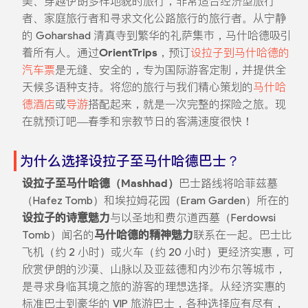
美、穿越伊朗多样地貌的旅行，非常适合经济型旅行
者、家庭旅行者和寻求文化公路旅行的旅行者。从宁静
的 Goharshad 清真寺到繁华的礼萨集市，马什哈德吸引
着所有人。通过
OrientTrips
，预订
设拉子到马什哈德的
汽车票
是无缝、安全的，专为国际游客定制，并提供全
天候多语种支持。将您的旅行与我们精心策划的
马什哈
德酒店
或
导游
搭配起来，就是一次完整的探险之旅。现
在就预订吧—春季和宗教节日的客满速度很快！
为什么选择设拉子至马什哈德巴士？
设拉子至马什哈德（Mashhad）
巴士路线将哈菲兹墓
（Hafez Tomb）和埃拉姆花园（Eram Garden）所在的
设拉子的诗意魅力
与以圣地和费尔道西墓（Ferdowsi
Tomb）闻名的
马什哈德的精神魅力
联系在一起。巴士比
飞机（约 2 小时）或火车（约 20 小时）更经济实惠，可
欣赏伊朗的沙漠、山脉以及亚兹德和内沙布尔等城市，
是寻求身临其境之旅的游客的理想选择。从经济实惠的
标准巴士到豪华的 VIP 旅游巴士，各种选择应有尽有，