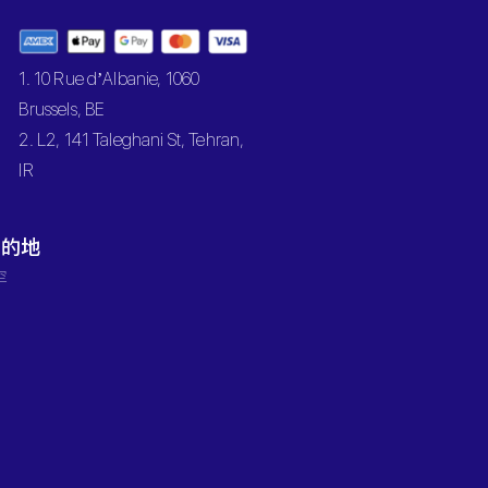
1. 10 Rue d’Albanie, 1060
Brussels, BE
2. L2, 141 Taleghani St, Tehran,
IR
目的地
罕