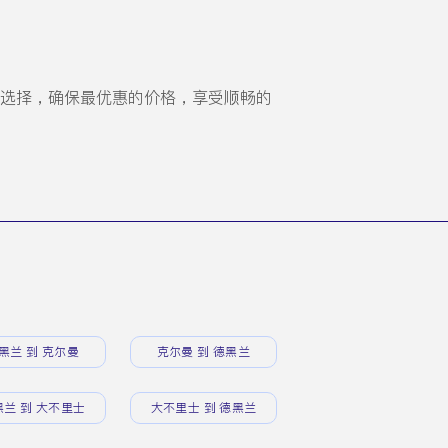
选择，确保最优惠的价格，享受顺畅的
黑兰 到 克尔曼
克尔曼 到 德黑兰
黑兰 到 大不里士
大不里士 到 德黑兰