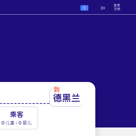
登录
€
ZH
注册
到
德黑兰
1
乘客
0 儿童 - 0 婴儿