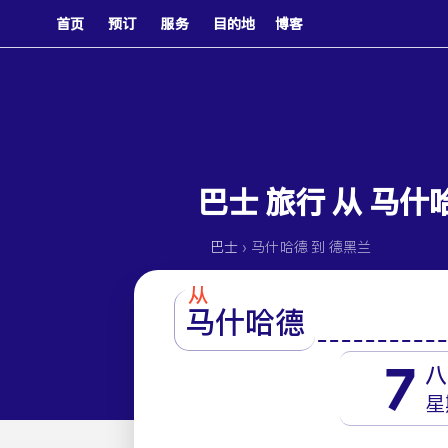
首页
预订
服务
目的地
博客
巴士 旅行 从 马什
›
巴士
马什哈德 到 德黑兰
从
马什哈德
7
八
星