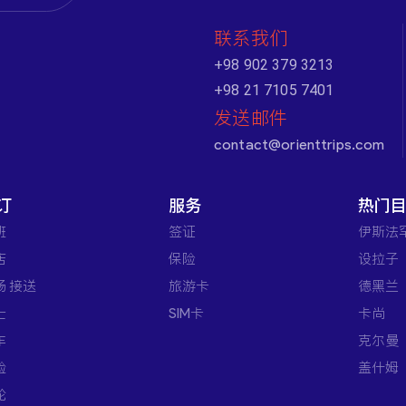
联系我们
+98 902 379 3213
+98 21 7105 7401
发送邮件
contact@orienttrips.com
订
服务
热门
班
签证
伊斯法
店
保险
设拉子
场 接送
旅游卡
德黑兰
士
SIM卡
卡尚
车
克尔曼
验
盖什姆
轮