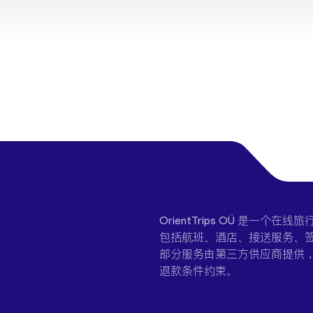
OrientTrips OÜ 是
包括航班、酒店、接送服务、签
部分服务由第三方供应商提供
退款条件约束。