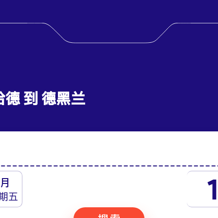
哈德 到 德黑兰
月
期五