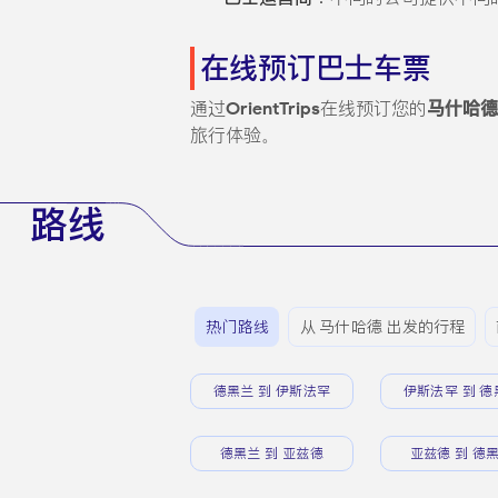
在线预订巴士车票
通过
OrientTrips
在线预订您的
马什哈德
旅行体验。
路线
热门路线
从 马什哈德 出发的行程
德黑兰 到 伊斯法罕
伊斯法罕 到 德
德黑兰 到 亚兹德
亚兹德 到 德