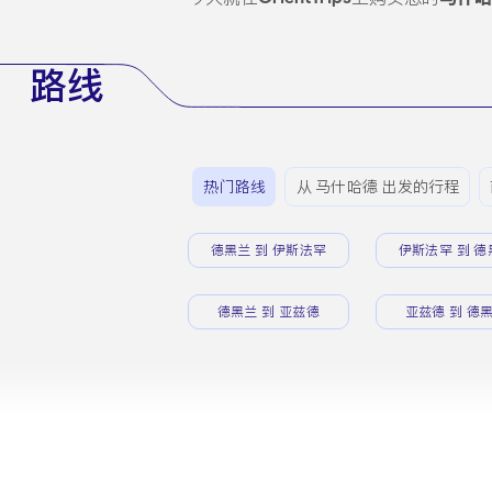
路线
热门路线
从 马什哈德 出发的行程
德黑兰 到 伊斯法罕
伊斯法罕 到 德
德黑兰 到 亚兹德
亚兹德 到 德