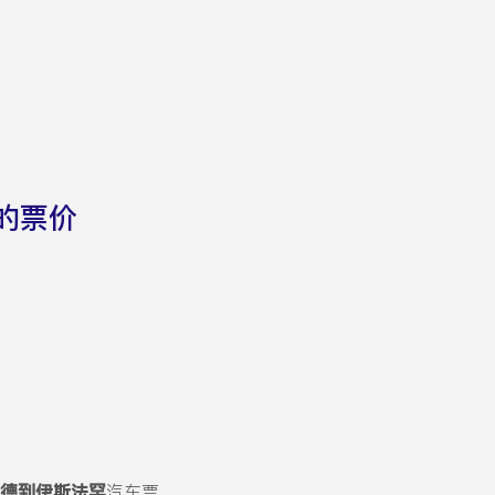
的票价
德到伊斯法罕
汽车票。