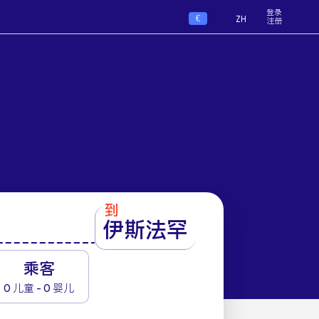
登录
€
ZH
注册
到
伊斯法罕
1
乘客
0 儿童 - 0 婴儿