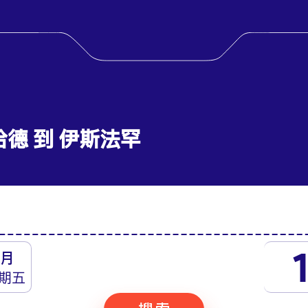
哈德 到 伊斯法罕
月
期五