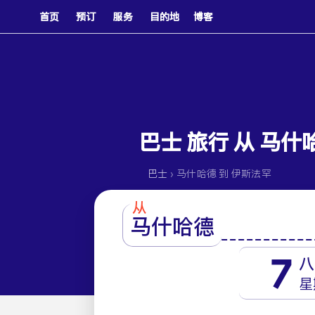
首页
预订
服务
目的地
博客
巴士 旅行 从 马什
›
巴士
马什哈德 到 伊斯法罕
从
马什哈德
7
八
星