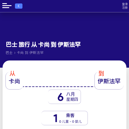
登录
€
注册
巴士 旅行 从 卡尚 到 伊斯法罕
›
巴士
卡尚 到 伊斯法罕
从
到
卡尚
伊斯法罕
6
八月
星期四
1
乘客
0 儿童 - 0 婴儿