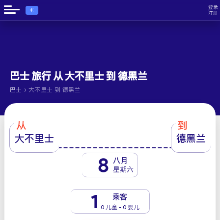
登录
€
注册
巴士 旅行 从 大不里士 到 德黑兰
›
巴士
大不里士 到 德黑兰
从
到
大不里士
德黑兰
8
八月
星期六
1
乘客
0 儿童 - 0 婴儿