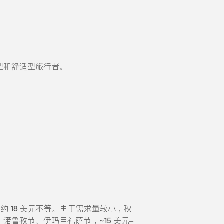
型和舒适型旅行者。
价约 18 美元不等。由于需求量较小，秋
春季、诺鲁孜节、伊玛目礼萨节，~15 美元–