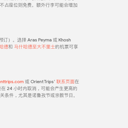
）如果不占座位则免费。额外行李可能会增加
 Aras Peyma 或 Khosh
哈德
和
马什哈德至大不里士
的机票可享
nttrips.com
或 OrientTrips’
联系页面
在
如果在 24 小时内取消，可能会产生更高的
相关条件，尤其是诺鲁孜节或宗教节日。