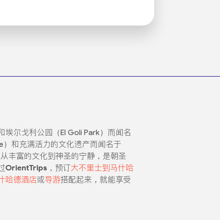
利公园（El Goli Park）而闻名
rine）和充满活力的文化遗产而闻名于
旅行，从丰富的文化到神圣的宁静，是朝圣
过
OrientTrips
，预订
大不里士到马什哈
什哈德酒店
或
导游
搭配起来，就能享受