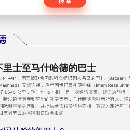
搜索
德
不里士至马什哈德的巴士
中心，因其被联合国教科文组织列入名录的巴扎（Bazaar）和埃尔戈
hhad）无缝连接，后者因伊玛目礼萨神庙（Imam Reza Sh
程 1,540 公里，耗时约 16 小时，是一次经济实惠、舒适的
古哈沙德清真寺到繁华的礼萨集市，马什哈德吸引着所有人。通
国际游客量身定制，并提供全天候多语种支持。将您的旅行与
马
和宗教节日的名额很快就会报满