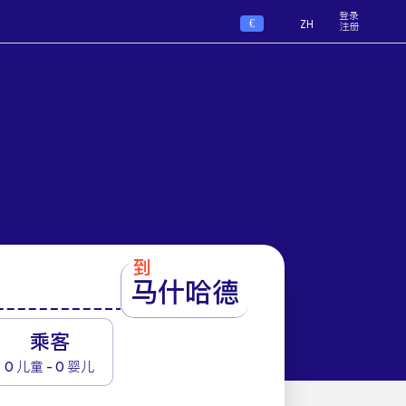
登录
€
ZH
注册
到
马什哈德
1
乘客
0 儿童 - 0 婴儿