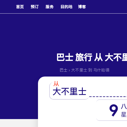
首页
预订
服务
目的地
博客
巴士 旅行 从 大不
›
巴士
大不里士 到 马什哈德
从
大不里士
9
八
星