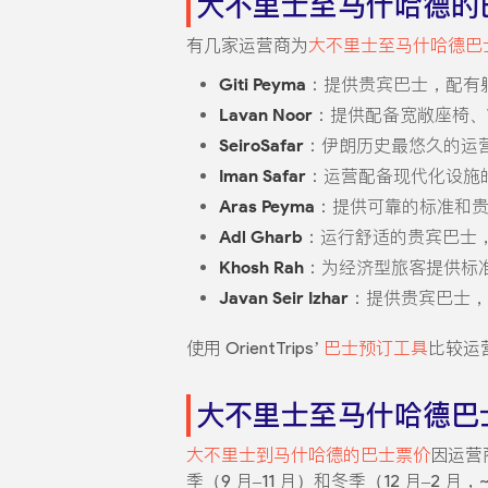
大不里士至马什哈德的
有几家运营商为
大不里士至马什哈德巴
Giti Peyma
：提供贵宾巴士，配有
Lavan Noor
：提供配备宽敞座椅、W
SeiroSafar
：伊朗历史最悠久的运
Iman Safar
：运营配备现代化设施
Aras Peyma
：提供可靠的标准和
Adl Gharb
：运行舒适的贵宾巴士
Khosh Rah
：为经济型旅客提供标
Javan Seir Izhar
：提供贵宾巴士，
使用 OrientTrips’
巴士预订工具
比较运
大不里士至马什哈德巴
大不里士到马什哈德的巴士票价
因运营
季（9 月–11 月）和冬季（12 月–2 