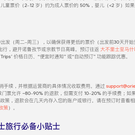
儿童票价（2–12 岁）约为成人票价的 50%，婴儿（<2 岁
发（周二–周三），以确保获得更低的票价（出发前30天开始预订）。选择
季出行，避开诺鲁孜节或宗教节日高峰。预订往返
大不里士至马什
ntTrips’ 价格日历、“便宜时通知” 或“自动预订” 功能跟踪优惠。
游客的取消手续，并根据运营商的具体情况收取费用。通过
support@orie
门票允许 ~80–90% 的退款，但需支付 10–20% 的手续费；
商的政策，退款会在几天内存入您的账户或银行。请在预订时查看
政策
）。
士旅行必备小贴士