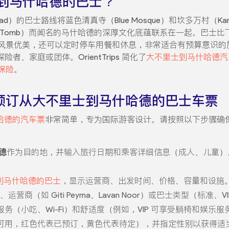
到马什哈德的巴士？
had）的巴士路线将蓝色清真寺（Blue Mosque）和坎多万村（Kando
wsi Tomb）而闻名的马什哈德的深厚文化底蕴联系在一起。巴
风景优美，还可以定时停车用餐和休息，非常适合有预算意识的
者、家庭或团体。OrientTrips 简化了
大不里士到马什哈德汽
保险
。
ps 上预订从大不里士到马什哈德的巴士车票
哈德的汽车票
非常简单，专为国际游客设计。请按照以下步骤确
德
作为目的地，并输入旅行日期和乘客详细信息（成人、儿童）
到马什哈德的巴士
，显示运营商、出发时间、价格、容量和设施
营商（如 Giti Peyma、Lavan Noor）或巴士类型（标准、
（小吃、Wi-Fi）和舒适度（例如，VIP 可享受躺椅和娱乐
可用，红色代表已预订，黄色代表待定），并指定性别以获得适