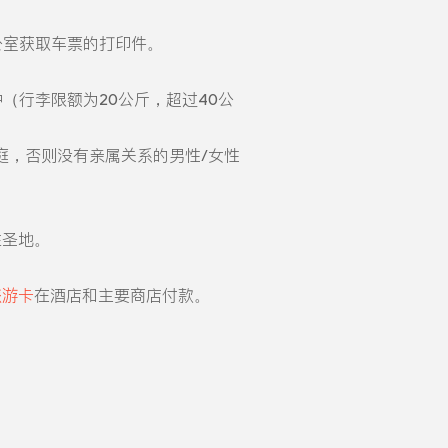
公室获取车票的打印件。
（行李限额为20公斤，超过40公
庭，否则没有亲属关系的男性/女性
往圣地。
旅游卡
在酒店和主要商店付款。