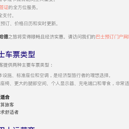
签证
的全方位服务。
全支付。
进行快速预订、价格日历和实时更新。
哈德
之旅将变得顺畅且经济实惠。请访问我们的
巴士预订门户网
士车票类型
客提供两种主要车票类型：
本设施、标准座位和空调，是经济型旅行者的理想选择。
斜座椅、更大的腿部空间、个人显示器、充电端口和零食，非常
最适合
预算旅客
寻求舒适者