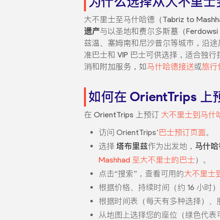
为什么选择从大不里士
大不里士至马什哈德（Tabriz to Mash
遗产
与以圣地和费尔多斯墓（Ferdo
兹温、塞姆南和尼沙普尔等城市，沿途
准巴士和 VIP 巴士可供选择，适合独行探险
消和附加服务，如
马什哈德接送
或
旅行
如何在 OrientTri
在 OrientTrips 上预订
大不里士到马什
访问 OrientTrips’
巴士预订页面
。
选择
塔布里兹
作为出发地，
马什哈
Mashhad 至大不里士的巴士
）。
点击“搜索”，查看可用的
大不里士
根据价格、持续时间（约 16 小时）、运
根据时间表（每天有多种选择）、服务
从地图上选择您的座位（绿色代表