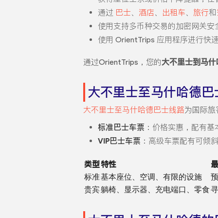
通过
巴士
、
酒店
、
出租车
、
旅行
和
使用支持多币种交易的加密网关安
使用 OrientTrips 应用程序
通过OrientTrips，您的
大不里士到马什
大不里士至马什哈德巴
大不里士至马什哈德巴士线路
为国际旅
标准巴士车票
：价格实惠，配有基
VIP巴士车票
：高级车票配有可倾
类型
特性
标准
基本座位、空调、有限的设施
贵宾
躺椅、显示器、充电端口、零食