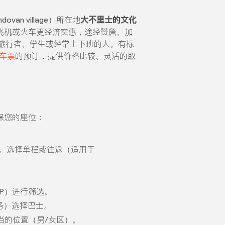
van village）所在地
大不里士的文化
士比飞机或火车更经济实惠，途经赞詹、加
旅行者、学生或经常上下班的人。有标
车票
的预订，提供价格比较、灵活的取
保您的座位：
。选择单程或往返（适用于
。
VIP）进行筛选。
服务）选择巴士。
当的位置（男/女区）。