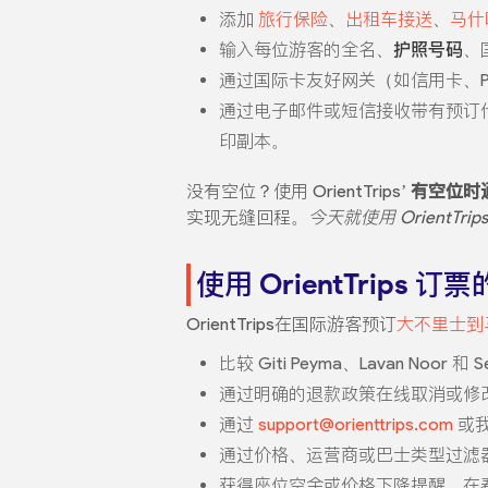
添加
旅行保险
、
出租车接送
、
马什
输入每位游客的全名、
护照号码
、
通过国际卡友好网关（如信用卡、P
通过电子邮件或短信接收带有预订
印副本。
没有空位？使用 OrientTrips’
有空位时
实现无缝回程。
今天就使用 OrientTrips
使用 OrientTrips 订
OrientTrips在国际游客预订
大不里士到
比较 Giti Peyma、Lavan No
通过明确的退款政策在线取消或修
通过
support@orienttrips.com
或
通过价格、运营商或巴士类型过滤
获得座位空余或价格下降提醒，在