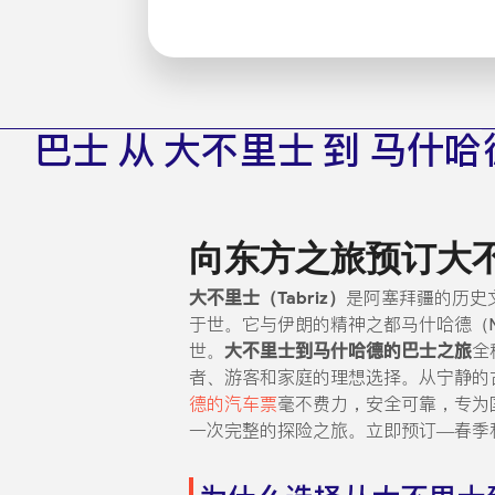
巴士 从 大不里士 到 马什哈
向东方之旅预订大
大不里士（Tabriz）
是阿塞拜疆的历史文化
于世。它与伊朗的精神之都马什哈德（Mas
世。
大不里士到马什哈德的巴士之旅
全
者、游客和家庭的理想选择。从宁静的
德的汽车票
毫不费力，安全可靠，专为
一次完整的探险之旅。立即预订—春季