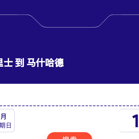
里士 到 马什哈德
月
期日