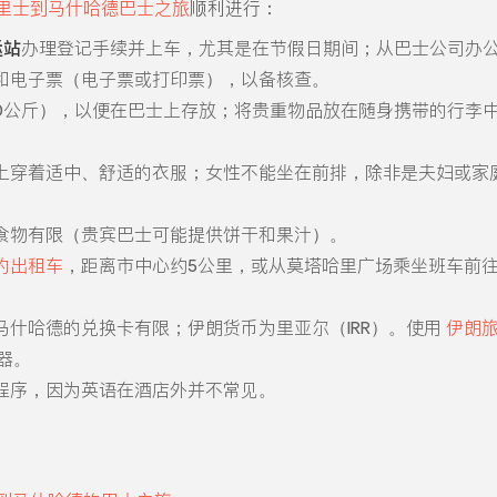
里士到马什哈德巴士之旅
顺利进行：
运站
办理登记手续并上车，尤其是在节假日期间；从巴士公司办
和电子票（电子票或打印票），以备核查。
20公斤），以便在巴士上存放；将贵重物品放在随身携带的行李中
上穿着适中、舒适的衣服；女性不能坐在前排，除非是夫妇或家
食物有限（贵宾巴士可能提供饼干和果汁）。
的出租车
，距离市中心约5公里，或从莫塔哈里广场乘坐班车前
马什哈德的兑换卡有限；伊朗货币为里亚尔（IRR）。使用
伊朗
配器。
程序，因为英语在酒店外并不常见。