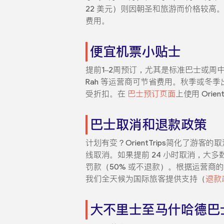
22 美元）则因朝圣和旅游而价格较高。
费用。
便宜机票小贴士
提前1–2周预订，尤其是标准巴士或周中出
Rah 等运营商可节省费用。秋季或冬
受折扣。在
巴士预订页面
上使用 Orie
巴士取消和退款政策
计划有变？OrientTrips简化了
线取消。如果提前 24 小时取消，大多数
罚款（50% 或不退款）。根据运营
我们全天候为国际旅客提供支持（
退款
大不里士至马什哈德巴