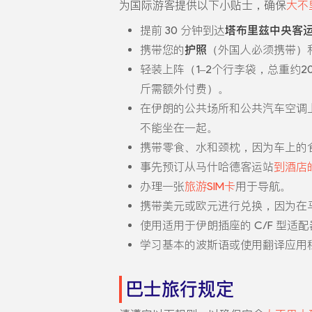
为国际游客提供以下小贴士，确保
大不
提前 30 分钟到达
塔布里兹中央客
携带您的
护照
（外国人必须携带）
轻装上阵（1–2个行李袋，总重约
斤需额外付费）。
在伊朗的公共场所和公共汽车空调
不能坐在一起。
携带零食、水和颈枕，因为车上的
事先预订从马什哈德客运站
到酒店
办理一张
旅游SIM卡
用于导航。
携带美元或欧元进行兑换，因为在
使用适用于伊朗插座的 C/F 型适
学习基本的波斯语或使用翻译应用
巴士旅行规定