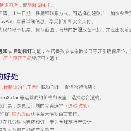
哈德酒店
，或
旅游 SIM 卡
。
国籍、出生日期、性别和联系方式。可选择创建账户，加快今后
ayPal）查看详细信息、享受折扣和安全支付。
代码的电子机票。保存截图，与您的
护照
放在一起，并在出发前
通知
或
自动预订
功能，在诺鲁孜节或宗教节日等旺季确保座位
’
巴士预订工具
预订巴士
吧！
票的好处
马什哈德的汽车票
时脱颖而出，提供独特优势：
or 和 SeiroSafar 等运营商的价格和设施，选择最合适的。
改门票，是灵活计划的完美选择（
退款政策
）。
我们的
联系页面
获得全天候多语言支持。
器在几分钟内完成预订，专为全球旅行者设计。
春季或节假日期间至关重要。