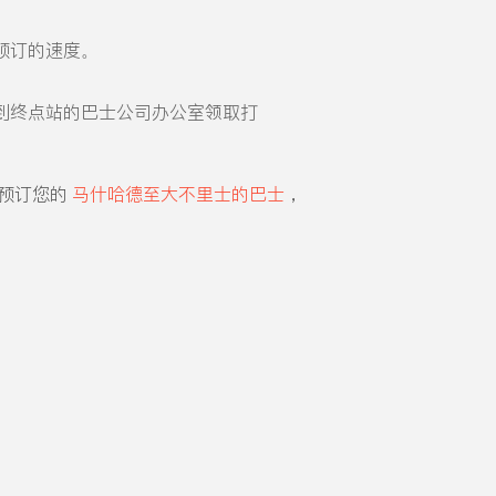
预订的速度。
到终点站的巴士公司办公室领取打
。预订您的
马什哈德至大不里士的巴士
，