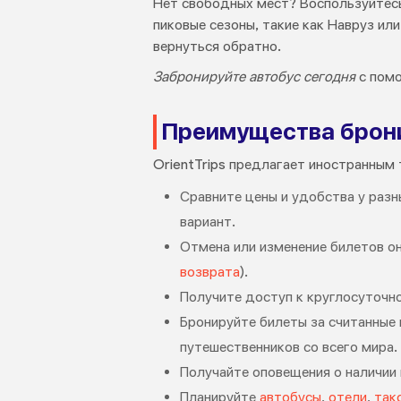
Нет свободных мест? Воспользуйтесь
пиковые сезоны, такие как Навруз ил
вернуться обратно.
Забронируйте автобус сегодня
с пом
Преимущества бронир
OrientTrips предлагает иностранным
Сравните цены и удобства у разн
вариант.
Отмена или изменение билетов он
возврата
).
Получите доступ к круглосуточн
Бронируйте билеты за считанные 
путешественников со всего мира.
Получайте оповещения о наличии 
Планируйте
автобусы
,
отели
,
так