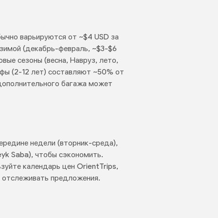
бычно варьируются от ~$4 USD за
 зимой (декабрь-февраль, ~$3-$6
овые сезоны (весна, Навруз, лето,
ифы (2-12 лет) составляют ~50% от
 дополнительного багажа может
ередине недели (вторник-среда),
yk Saba), чтобы сэкономить.
зуйте календарь цен OrientTrips,
ы отслеживать предложения.