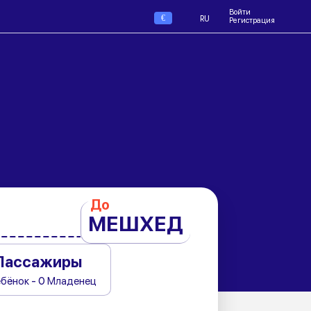
Войти
€
RU
Регистрация
До
МЕШХЕД
Пассажиры
ебёнок - 0 Младенец