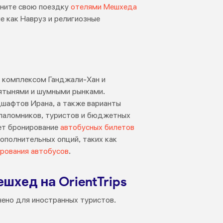
лните свою поездку
отелями Мешхеда
ие как Навруз и религиозные
о комплексом Ганджали-Хан и
вятынями и шумными рынками.
дшафтов Ирана, а также варианты
паломников, туристов и бюджетных
ает бронирование
автобусных билетов
ополнительных опций, таких как
рования автобусов
.
шхед на OrientTrips
чено для иностранных туристов.