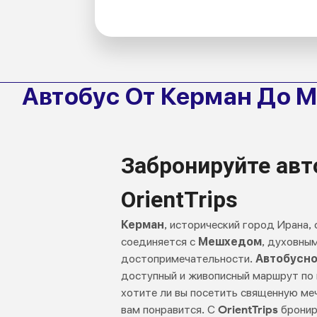
Автобус От Керман До 
Забронируйте авт
OrientTrips
Керман
, исторический город Ирана
соединяется с
Мешхедом
, духовны
достопримечательности.
Автобусн
доступный и живописный маршрут по 
хотите ли вы посетить священную ме
вам понравится. С
OrientTrips
бронир