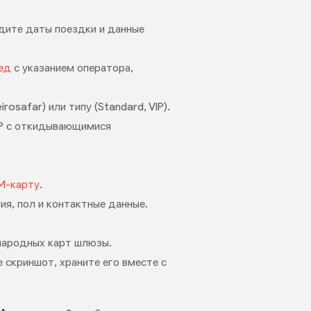
едите даты поездки и данные
ед
с указанием оператора,
osafar) или типу (Standard, VIP).
VIP с откидывающимися
M-карту
.
ия, пол и контактные данные.
народных карт шлюзы.
 скриншот, храните его вместе с