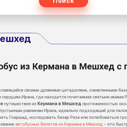
Поиск
Мешхед
обус из Кермана в Мешхед 
, славящийся своими древними цитаделями, оживленными баз
м сердцем Ирана, где находится почитаемая святыня имама Р
ое
путешествие из
Кермана в Мешхед
протяженностью около
пустынным равнинам Ирана, идеально подходящий для палом
четь Гоаршад, исследовать базар Реза или полюбоваться гр
ование
автобусных билетов из Кермана в Мешхед
- это быст