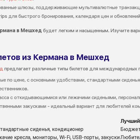
рованные шлюзы, поддерживающие мультивалютные транзакц
ips для быстрого бронирования, календаря цен и обновлений
рмана в Мешхед
будет легким и насыщенным. Изучите вар
летов из Кермана в Мешхед
ед
предлагает различные типы билетов для международных 
ные по цене, с основными удобствами, стандартными сидень
ственников.
асса с откидывающимися или лежачими сиденьями, персонал
ственными закусками - идеальный вариант для любителей ко
Лучший
стандартные сиденья, кондиционер
Бюджет
ие кресла, мониторы, Wi-Fi, USB-порты, закуски
Любите