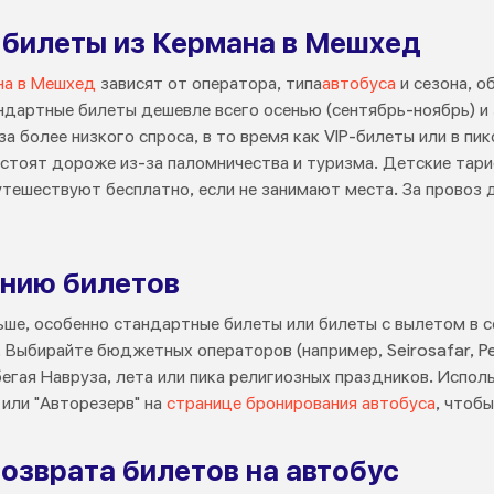
 билеты из Кермана в Мешхед
на в Мешхед
зависят от оператора, типа
автобуса
и сезона, о
ндартные билеты дешевле всего осенью (сентябрь-ноябрь) и
а более низкого спроса, в то время как VIP-билеты или в пик
 стоят дороже из-за паломничества и туризма. Детские тар
путешествуют бесплатно, если не занимают места. За провоз
нию билетов
ьше, особенно стандартные билеты или билеты с вылетом в с
 Выбирайте бюджетных операторов (например, Seirosafar, Pe
егая Навруза, лета или пика религиозных праздников. Исполь
 или "Авторезерв" на
странице бронирования автобуса
, чтоб
озврата билетов на автобус