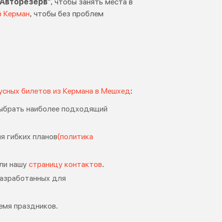
"Авторезерв"
, чтобы занять места в
в Керман
, чтобы без проблем
усных билетов из Кермана в Мешхед
:
 выбрать наиболее подходящий
я гибких планов
(политика
ли нашу
страницу контактов
.
разработанных для
емя праздников.