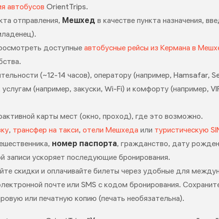
ия автобусов
OrientTrips.
нкта отправления,
Мешхед
в качестве пункта назначения, вв
младенец).
просмотреть доступные
автобусные рейсы из Кермана в Мешх
бства.
льности (~12-14 часов), оператору (например, Hamsafar, Seir
 услугам (например, закуски, Wi-Fi) и комфорту (например, 
активной карты мест (окно, проход), где это возможно.
вку
,
трансфер на такси
,
отели Мешхеда
или
туристическую SI
ешественника,
номер паспорта
, гражданство, дату рожден
й записи ускоряет последующие бронирования.
йте скидки и оплачивайте билеты через удобные для между
лектронной почте или SMS с кодом бронирования. Сохраните
фровую или печатную копию (печать необязательна).