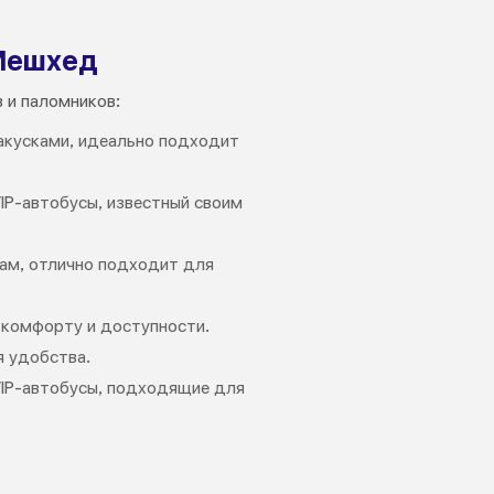
 Мешхед
 и паломников:
закусками, идеально подходит
IP-автобусы, известный своим
там, отлично подходит для
о комфорту и доступности.
я удобства.
VIP-автобусы, подходящие для