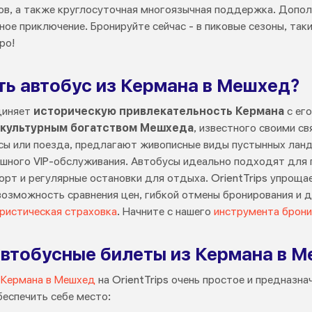
в, а также круглосуточная многоязычная поддержка. Допо
ное приключение. Бронируйте сейчас - в пиковые сезоны, так
ро!
ть автобус из Кермана в Мешхед?
диняет
историческую привлекательность Кермана
с ег
 культурным богатством Мешхеда
, известного своими с
сы или поезда, предлагают живописные виды пустынных лан
шного VIP-обслуживания. Автобусы идеально подходят для 
орт и регулярные остановки для отдыха. OrientTrips упрощ
возможность сравнения цен, гибкой отмены бронирования и д
ристическая страховка
. Начните с нашего
инструмента брони
втобусные билеты из Кермана в Ме
 Кермана в Мешхед
на OrientTrips очень простое и предназна
еспечить себе место: