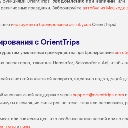
 функциями OrientTrips
"Уведомление при наличии"
или
и религиозные праздники. Забронируйте
автобус из Мешхеда 
ощью
инструмента бронирования автобусов
OrientTrips!
ования с OrientTrips
 туристам уникальные преимущества при бронировании
автоб
ых операторов, таких как Hamsafar, Seirosafar и Adl, чтобы
лайн с четкой политикой возврата, идеально подходящей дл
ой многоязычной поддержке через
support@orienttrips.com
и
минуты с помощью фильтров по цене, типу или расписанию, 
мест или снижении цен, что особенно важно весной или во вр
си
,
туры
и
визы
.