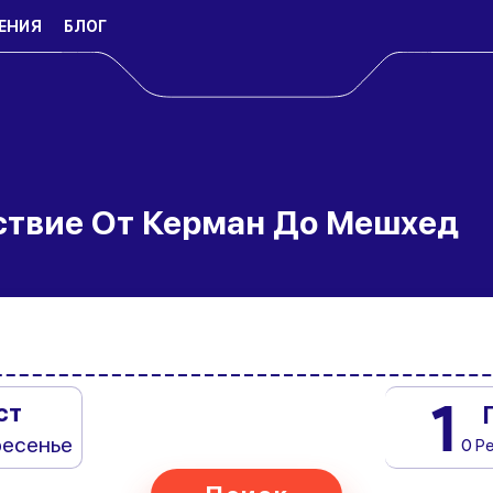
ЕНИЯ
БЛОГ
ствие От Керман До Мешхед
1
ст
ресенье
0 Р