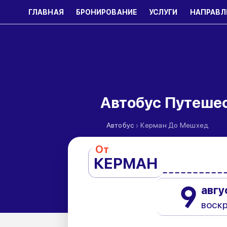
ГЛАВНАЯ
БРОНИРОВАНИЕ
УСЛУГИ
НАПРАВЛ
Автобус Путеше
›
Автобус
Керман До Мешхед
От
КЕРМАН
9
авгу
воск