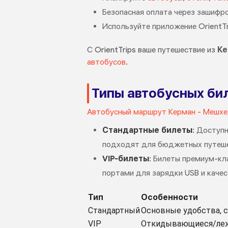
Безопасная оплата через зашиф
Используйте приложение OrientTr
С OrientTrips ваше путешествие из
Ке
автобусов
.
Типы автобусных би
Автобусный маршрут Керман - Мешх
Стандартные билеты
: Доступ
подходят для бюджетных путеше
VIP-билеты
: Билеты премиум-кл
портами для зарядки USB и каче
Тип
Особенности
Стандартный
Основные удобства, 
VIP
Откидывающиеся/лежач