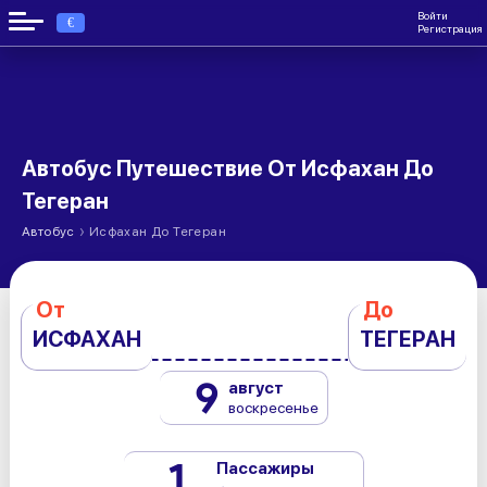
Войти
€
Регистрация
Автобус Путешествие От Исфахан До
Тегеран
›
Автобус
Исфахан До Тегеран
От
До
ИСФАХАН
ТЕГЕРАН
9
август
воскресенье
1
Пассажиры