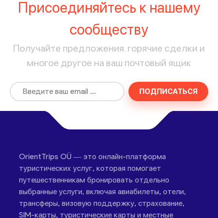
Присоединяйтесь к нашему
сообществу
Получайте предложения, горячие сделки и
многое другое на ваш почтовый ящик
ПОДПИСАТЬСЯ
OrientTrips OÜ — это онлайн-платформа
туристических услуг, которая помогает
путешественникам бронировать отдельно
выбранные услуги, включая авиабилеты, отели,
трансферы, визовую поддержку, страхование,
SIM-карты, туристические карты и местные