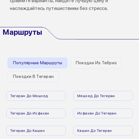
сравните варианты, найдите лучшую цену и
наслаждайтесь путешествием без стресса.
Маршруты
Популярные Маршруты
Поездки Из Тебриз
Поездки В Тегеран
Тегеран До Мешхед
Мешхед До Тегеран
Тегеран До Исфахан
Исфахан До Тегеран
Тегеран До Кашан
Кашан До Тегеран