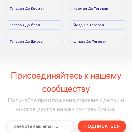
Тегеран До Керман
Керман До Тегеран
Тегеран До Йезд
Йезд До Тегеран
Тегеран До Шираз
Шираз До Тегеран
Присоединяйтесь к нашему
сообществу
Получайте предложения, горячие сделки и
многое другое на ваш почтовый ящик
ПОДПИСАТЬСЯ