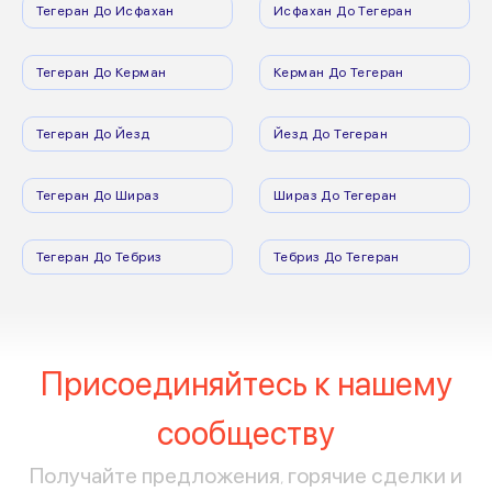
Тегеран До Исфахан
Исфахан До Тегеран
Тегеран До Керман
Керман До Тегеран
Тегеран До Йезд
Йезд До Тегеран
Тегеран До Шираз
Шираз До Тегеран
Тегеран До Тебриз
Тебриз До Тегеран
Присоединяйтесь к нашему
сообществу
Получайте предложения, горячие сделки и