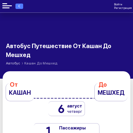
Войти
€
Регистрация
Автобус Путешествие От Кашан До
Мешхед
›
Автобус
Кашан До Мешхед
От
До
КАШАН
МЕШХЕД
6
август
четверг
1
Пассажиры