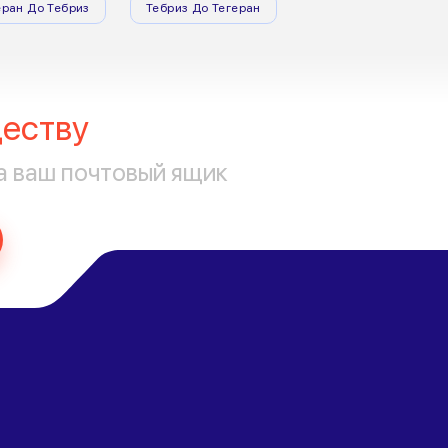
еран До Тебриз
Тебриз До Тегеран
еству
а ваш почтовый ящик