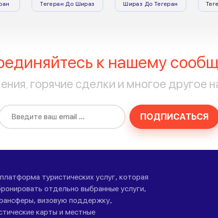
ран
Тегеран До Шираз
Шираз До Тегеран
Тег
оединяйтесь к нашему сообщ
ния, горячие сделки и многое другое н
ПОДПИСАТЬСЯ
-платформа туристических услуг, которая
ронировать отдельно выбранные услуги,
трансферы, визовую поддержку,
стические карты и местные