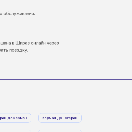
о обслуживания.
ашана в Шираз онлайн через
вать поездку.
еран До Керман
Керман До Тегеран