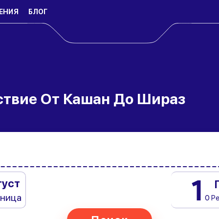
ЕНИЯ
БЛОГ
ствие От Кашан До Шираз
1
густ
тница
0 Р