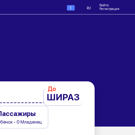
Войти
€
RU
Регистрация
До
ШИРАЗ
Пассажиры
ебёнок - 0 Младенец