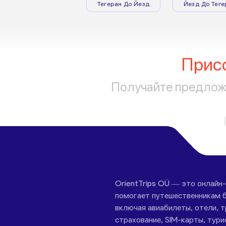
Тегеран До Йезд
Йезд До Теге
Прис
Получайте предложе
OrientTrips OÜ — это онлайн
помогает путешественникам б
включая авиабилеты, отели, 
страхование, SIM-карты, тури