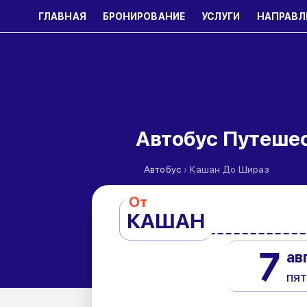
ГЛАВНАЯ
БРОНИРОВАНИЕ
УСЛУГИ
НАПРАВЛ
Автобус Путеше
›
Автобус
Кашан До Шираз
От
КАШАН
7
ав
пя