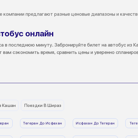
 компании предлагают разные ценовые диапазоны и качеств
втобус онлайн
а в последнюю минуту. Забронируйте билет на автобус из К
 вам сэкономить время, сравнить цены и уверенно спланиро
з Кашан
Поездки В Шираз
еран
Тегеран До Исфахан
Исфахан До Тегеран
Тег