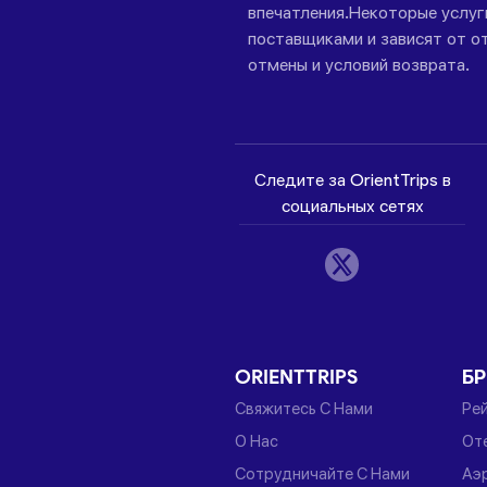
впечатления.Некоторые услу
поставщиками и зависят от от
отмены и условий возврата.
Следите за OrientTrips в
социальных сетях
ORIENTTRIPS
Б
Свяжитесь С Нами
Ре
О Нас
От
Сотрудничайте С Нами
Аэ