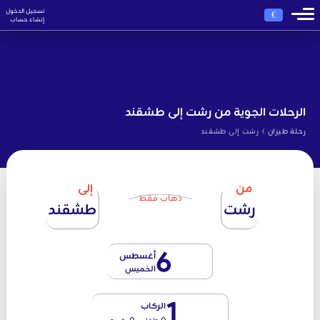
تسجيل الدخول
€
إنشاء حساب
الرحلات الجوية من رشت إلى طشقند
›
رحلة طيران
رشت إلى طشقند
من
إلى
ذهاب فقط
رشت
طشقند
6
أغسطس
الخميس
1
الركاب
0 طفل - 0 رضيع