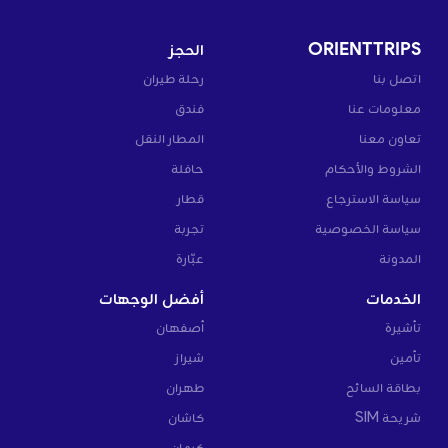
ORIENTTRIPS
الحجز
اتصل بنا
رحلة طيران
معلومات عنا
فندق
تعاون معنا
المطار النقل
الشروط والأحكام
حافلة
سياسة الاسترجاع
قطار
سياسة الخصوصية
تجربة
المدونة
عبّارة
الخدمات
أفضل الوجهات
تأشيرة
أصفهان
تأمين
شيراز
بطاقة السائح
طهران
شريحة SIM
كاشان
كرمان