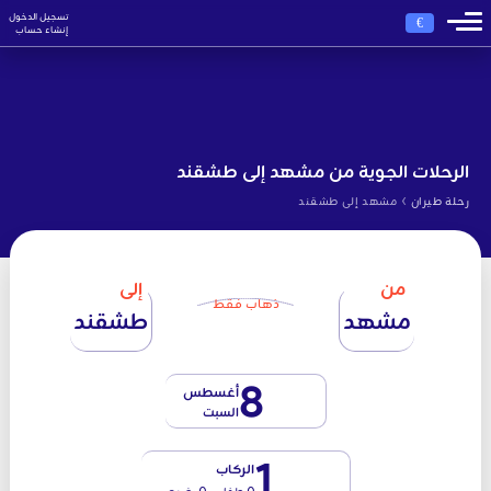
تسجيل الدخول
€
إنشاء حساب
الرحلات الجوية من مشهد إلى طشقند
›
رحلة طيران
مشهد إلى طشقند
من
إلى
ذهاب فقط
مشهد
طشقند
8
أغسطس
السبت
1
الركاب
0 طفل - 0 رضيع