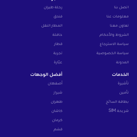
اتصل بنا
رحلة طيران
معلومات عنا
فندق
تعاون معنا
المطار النقل
الشروط والأحكام
حافلة
سياسة الاسترجاع
قطار
سياسة الخصوصية
تجربة
المدونة
عبّارة
الخدمات
أفضل الوجهات
تأشيرة
أصفهان
تأمين
شيراز
بطاقة السائح
طهران
شريحة SIM
كاشان
كرمان
قشم