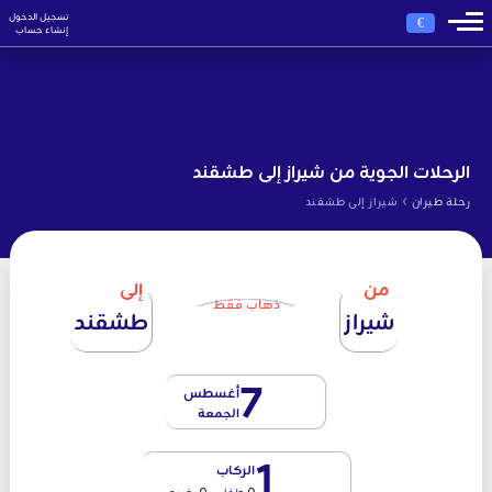
تسجيل الدخول
€
إنشاء حساب
الرحلات الجوية من شيراز إلى طشقند
›
رحلة طيران
شيراز إلى طشقند
من
إلى
ذهاب فقط
شيراز
طشقند
7
أغسطس
الجمعة
1
الركاب
0 طفل - 0 رضيع