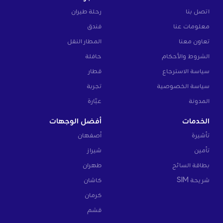
اتصل بنا
رحلة طيران
معلومات عنا
فندق
تعاون معنا
المطار النقل
الشروط والأحكام
حافلة
سياسة الاسترجاع
قطار
سياسة الخصوصية
تجربة
المدونة
عبّارة
الخدمات
أفضل الوجهات
تأشيرة
أصفهان
تأمين
شيراز
بطاقة السائح
طهران
شريحة SIM
كاشان
كرمان
قشم