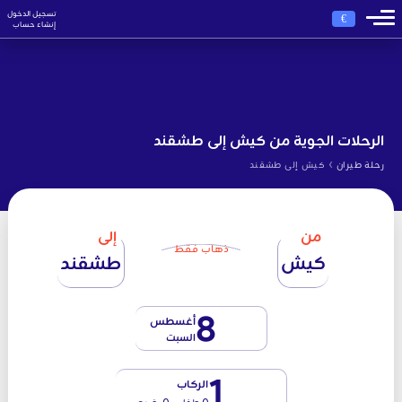
تسجيل الدخول
€
إنشاء حساب
الرحلات الجوية من كيش إلى طشقند
›
رحلة طيران
كيش إلى طشقند
من
إلى
ذهاب فقط
كيش
طشقند
8
أغسطس
السبت
1
الركاب
0 طفل - 0 رضيع