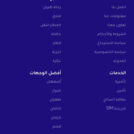
اتصل بنا
رحلة طيران
معلومات عنا
فندق
تعاون معنا
المطار النقل
الشروط والأحكام
حافلة
سياسة الاسترجاع
قطار
سياسة الخصوصية
تجربة
المدونة
عبّارة
الخدمات
أفضل الوجهات
تأشيرة
أصفهان
تأمين
شيراز
بطاقة السائح
طهران
شريحة SIM
كاشان
كرمان
قشم