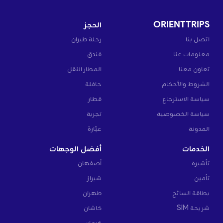
ORIENTTRIPS
الحجز
اتصل بنا
رحلة طيران
معلومات عنا
فندق
تعاون معنا
المطار النقل
الشروط والأحكام
حافلة
سياسة الاسترجاع
قطار
سياسة الخصوصية
تجربة
المدونة
عبّارة
الخدمات
أفضل الوجهات
تأشيرة
أصفهان
تأمين
شيراز
بطاقة السائح
طهران
شريحة SIM
كاشان
كرمان