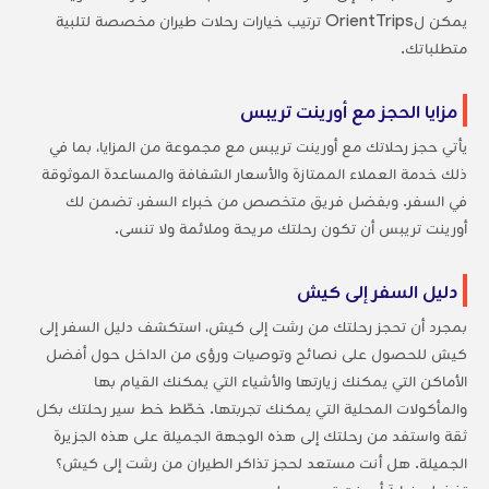
يمكن لOrientTrips ترتيب خيارات رحلات طيران مخصصة لتلبية
متطلباتك.
مزايا الحجز مع أورينت تريبس
يأتي حجز رحلاتك مع أورينت تريبس مع مجموعة من المزايا، بما في
ذلك خدمة العملاء الممتازة والأسعار الشفافة والمساعدة الموثوقة
في السفر. وبفضل فريق متخصص من خبراء السفر، تضمن لك
أورينت تريبس أن تكون رحلتك مريحة وملائمة ولا تنسى.
دليل السفر إلى كيش
بمجرد أن تحجز رحلتك من رشت إلى كيش، استكشف دليل السفر إلى
كيش للحصول على نصائح وتوصيات ورؤى من الداخل حول أفضل
الأماكن التي يمكنك زيارتها والأشياء التي يمكنك القيام بها
والمأكولات المحلية التي يمكنك تجربتها. خطّط خط سير رحلتك بكل
ثقة واستفد من رحلتك إلى هذه الوجهة الجميلة على هذه الجزيرة
الجميلة. هل أنت مستعد لحجز تذاكر الطيران من رشت إلى كيش؟