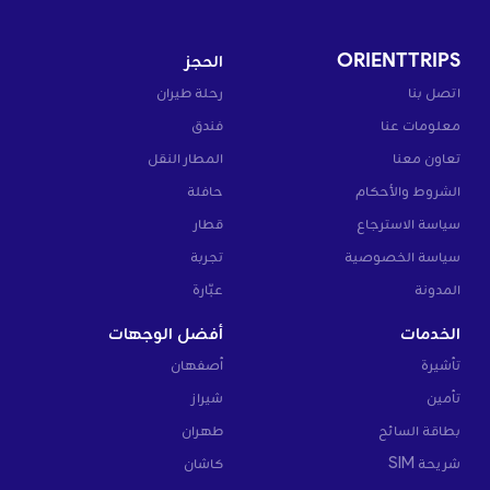
ORIENTTRIPS
الحجز
اتصل بنا
رحلة طيران
معلومات عنا
فندق
تعاون معنا
المطار النقل
الشروط والأحكام
حافلة
سياسة الاسترجاع
قطار
سياسة الخصوصية
تجربة
المدونة
عبّارة
الخدمات
أفضل الوجهات
تأشيرة
أصفهان
تأمين
شيراز
بطاقة السائح
طهران
شريحة SIM
كاشان