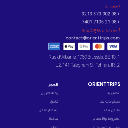
اتصل بنا
+98 902 379 3213
+98 21 7105 7401
أرسل لنا بريدًا إلكترونيًا
contact@orienttrips.com
1. 10 Rue d’Albanie, 1060 Brussels, BE
2. L2, 141 Taleghani St, Tehran, IR
ORIENTTRIPS
الحجز
اتصل بنا
رحلة طيران
معلومات عنا
فندق
تعاون معنا
المطار النقل
الشروط والأحكام
حافلة
سياسة الاسترجاع
قطار