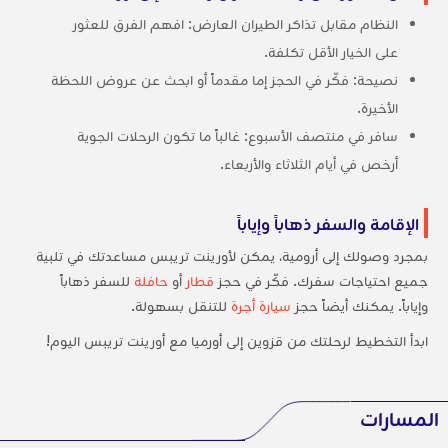
النظام مقابل تذاكر الطيران العارض: افهم الفرق للعثور
على الخيار الأقل تكلفة.
نصيحة: فكّر في الحجز إما مقدماً أو ابحث عن عروض اللحظة
الأخيرة.
سافر في منتصف الأسبوع: غالباً ما تكون الرحلات الجوية
أرخص في أيام الثلاثاء والأربعاء.
الإقامة والسفر ذهاباً وإياباً
بمجرد وصولك إلى أرومية، يمكن لأورينت تريبس مساعدتك في تلبية
جميع احتياجات سفرك. فكّر في حجز
قطار
أو
حافلة
للسفر ذهاباً
وإياباً. يمكنك أيضاً حجز
سيارة أجرة
للتنقل بسهولة.
ابدأ التخطيط لرحلتك من قزوين إلى أورميا مع أورينت تريبس اليوم!
المسارات