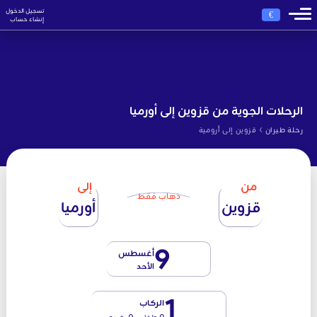
تسجيل الدخول
€
إنشاء حساب
الرحلات الجوية من قزوين إلى أورميا
›
رحلة طيران
قزوين إلى أرومية
من
إلى
ذهاب فقط
قزوين
أورميا
9
أغسطس
الأحد
1
الركاب
0 طفل - 0 رضيع