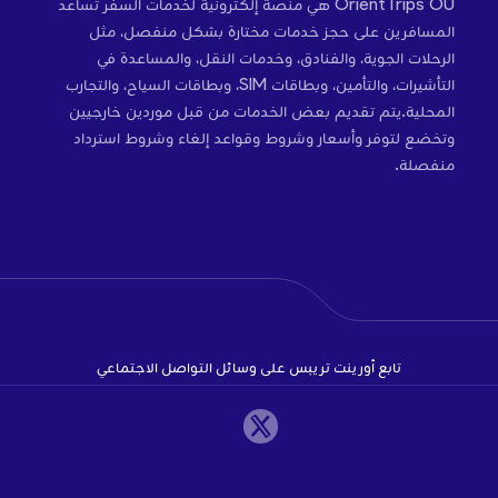
OrientTrips OÜ هي منصة إلكترونية لخدمات السفر تساعد
المسافرين على حجز خدمات مختارة بشكل منفصل، مثل
الرحلات الجوية، والفنادق، وخدمات النقل، والمساعدة في
التأشيرات، والتأمين، وبطاقات SIM، وبطاقات السياح، والتجارب
المحلية.يتم تقديم بعض الخدمات من قبل موردين خارجيين
وتخضع لتوفر وأسعار وشروط وقواعد إلغاء وشروط استرداد
منفصلة.
تابع أورينت تريبس على وسائل التواصل الاجتماعي