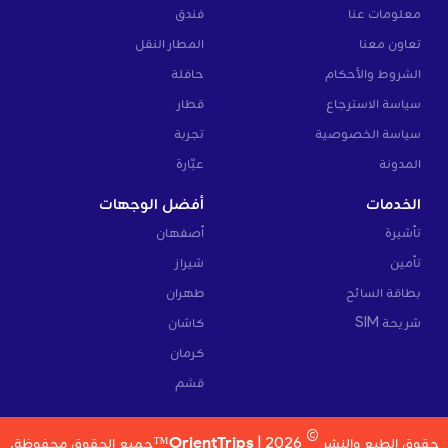
معلومات عنا
فندق
تعاون معنا
المطار النقل
الشروط والأحكام
حافلة
سياسة الاسترجاع
قطار
سياسة الخصوصية
تجربة
المدونة
عبّارة
الخدمات
أفضل الوجهات
تأشيرة
أصفهان
تأمين
شيراز
بطاقة السائح
طهران
شريحة SIM
كاشان
كرمان
قشم
©
حقوق الطبع والنشر
2026 |
OrientTrips™
جميع الحقوق محفوظة.