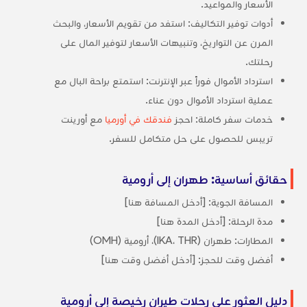
الأسعار والمواعيد.
أدوات توفير التكاليف: استفد من تقويم الأسعار، والبحث
المرن عن التواريخ، وتنبيهات الأسعار لتوفير المال على
رحلتك.
استرداد الأموال فوراً عبر الإنترنت: استمتع براحة البال مع
عملية استرداد الأموال دون عناء.
خدمات سفر كاملة: احجز
فندقك في أورميا
مع أورينت
تريبس للحصول على حل متكامل للسفر.
حقائق أساسية: طهران إلى أرومية
المسافة الجوية: [أدخل المسافة هنا]
مدة الرحلة: [أدخل المدة هنا]
المطارات: طهران (IKA، THR)، أرومية (OMH)
أفضل وقت للحجز: [أدخل أفضل وقت هنا]
دليل العثور على رحلات طيران رخيصة إلى أرومية