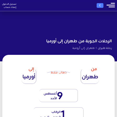
تسجيل الدخول
€
إنشاء حساب
الرحلات الجوية من طهران إلى أورميا
›
رحلة طيران
طهران إلى أرومية
من
إلى
ذهاب فقط
طهران
أورميا
9
أغسطس
الأحد
1
الركاب
0 طفل - 0 رضيع