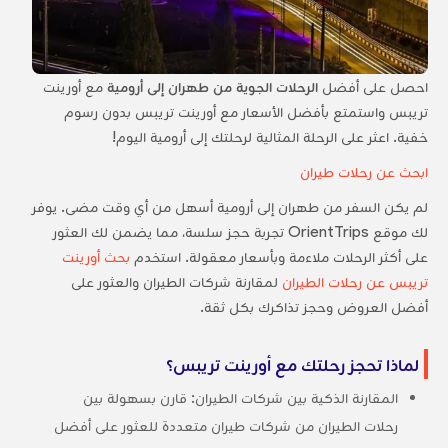
احصل على أفضل
الرحلات الجوية من طهران إلى أرومية
مع أورينت
تريبس واستمتع بأفضل الأسعار مع أورينت تريبس بدون رسوم
خفية. اعثر على الرحلة المثالية لرحلتك إلى أرومية اليوم!
ابحث عن رحلات طيران
لم يكن السفر من طهران إلى أرومية أسهل من أي وقت مضى. يوفر
لك موقع OrientTrips تجربة حجز سلسة، مما يضمن لك العثور
على أكثر الرحلات ملاءمة وبأسعار معقولة. استخدم
بحث أورينت
تريبس عن رحلات الطيران
لمقارنة شركات الطيران والعثور على
أفضل العروض وحجز تذاكرك بكل ثقة.
لماذا تحجز رحلتك مع أورينت تريبس؟
المقارنة الذكية بين شركات الطيران: قارن بسهولة بين
رحلات الطيران من شركات طيران متعددة للعثور على أفضل