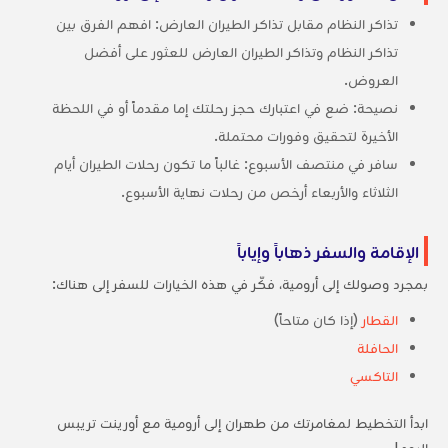
تذاكر النظام مقابل تذاكر الطيران العارض: افهم الفرق بين
تذاكر النظام وتذاكر الطيران العارض للعثور على أفضل
العروض.
نصيحة: ضع في اعتبارك حجز رحلتك إما مقدماً أو في اللحظة
الأخيرة لتحقيق وفورات محتملة.
سافر في منتصف الأسبوع: غالباً ما تكون رحلات الطيران أيام
الثلاثاء والأربعاء أرخص من رحلات نهاية الأسبوع.
الإقامة والسفر ذهاباً وإياباً
بمجرد وصولك إلى أرومية، فكّر في هذه الخيارات للسفر إلى هناك:
القطار
(إذا كان متاحاً)
الحافلة
التاكسي
ابدأ التخطيط لمغامرتك من طهران إلى أرومية مع أورينت تريبس
اليوم!