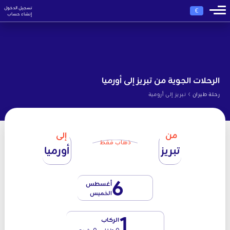
تسجيل الدخول
€
إنشاء حساب
الرحلات الجوية من تبريز إلى أورميا
›
رحلة طيران
تبريز إلى أرومية
من
إلى
ذهاب فقط
تبريز
أورميا
6
أغسطس
الخميس
1
الركاب
0 طفل - 0 رضيع