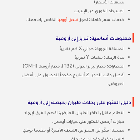
تنبيهات الأسعار)
الاسترداد الفوري عبر الإنترنت
خدمات سفر كاملة: احجز
فندق أورميا
الخاص بك معنا.
معلومات أساسية: تبريز إلى أرومية
المسافة الجوية: حوالي X كم تقريباً
مدة الرحلة: ساعات Y تقريباً
المطارات: مطار تبريز الدولي (TBZ)، مطار أرومية (OMH)
أفضل وقت للحجز: Z أسابيع مقدماً للحصول على أفضل
العروض.
دليل العثور على رحلات طيران رخيصة إلى أرومية
النظام مقابل تذاكر الطيران العارض: افهم الفرق لإيجاد
خيارات أرخص للعثور على خيارات أرخص.
نصيحة: فكّر في الحجز في اللحظة الأخيرة أو مقدماً بوقتٍ
كافٍ لتحقيق وفورات محتملة.