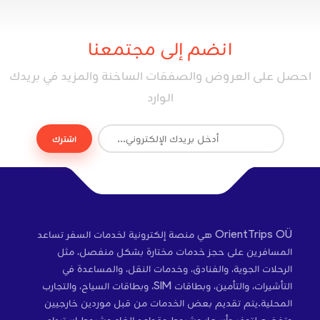
انضم إلى مجتمعنا
احصل على العروض والصفقات الساخنة والمزيد في بريدك
الوارد
اشترك
OrientTrips OÜ هي منصة إلكترونية لخدمات السفر تساعد
المسافرين على حجز خدمات مختارة بشكل منفصل، مثل
الرحلات الجوية، والفنادق، وخدمات النقل، والمساعدة في
التأشيرات، والتأمين، وبطاقات SIM، وبطاقات السياح، والتجارب
المحلية.يتم تقديم بعض الخدمات من قبل موردين خارجيين
وتخضع لتوفر وأسعار وشروط وقواعد إلغاء وشروط استرداد