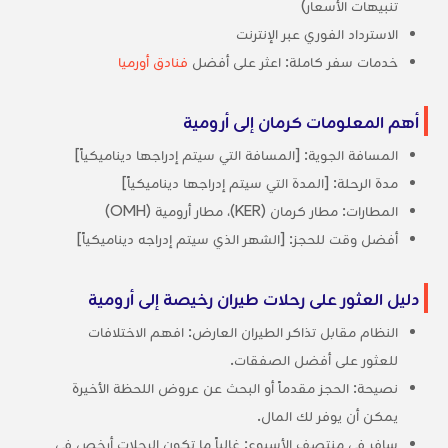
تنبيهات الأسعار)
الاسترداد الفوري عبر الإنترنت
خدمات سفر كاملة: اعثر على أفضل
فنادق أورميا
أهم المعلومات كرمان إلى أرومية
المسافة الجوية: [المسافة التي سيتم إدراجها ديناميكياً]
مدة الرحلة: [المدة التي سيتم إدراجها ديناميكياً]
المطارات: مطار كرمان (KER)، مطار أرومية (OMH)
أفضل وقت للحجز: [الشهر الذي سيتم إدراجه ديناميكياً]
دليل العثور على رحلات طيران رخيصة إلى أرومية
النظام مقابل تذاكر الطيران العارض: افهم الاختلافات
للعثور على أفضل الصفقات.
نصيحة: الحجز مقدماً أو البحث عن عروض اللحظة الأخيرة
يمكن أن يوفر لك المال.
سافر في منتصف الأسبوع: غالباً ما تكون الرحلات أرخص في