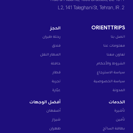
2. L2, 141 Taleghani St, Tehran, IR
ORIENTTRIPS
الحجز
اتصل بنا
رحلة طيران
معلومات عنا
فندق
تعاون معنا
المطار النقل
الشروط والأحكام
حافلة
سياسة الاسترجاع
قطار
سياسة الخصوصية
تجربة
المدونة
عبّارة
الخدمات
أفضل الوجهات
تأشيرة
أصفهان
تأمين
شيراز
بطاقة السائح
طهران