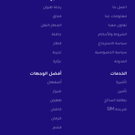
اتصل بنا
رحلة طيران
معلومات عنا
فندق
تعاون معنا
المطار النقل
الشروط والأحكام
حافلة
سياسة الاسترجاع
قطار
سياسة الخصوصية
تجربة
المدونة
عبّارة
الخدمات
أفضل الوجهات
تأشيرة
أصفهان
تأمين
شيراز
بطاقة السائح
طهران
شريحة SIM
كاشان
كرمان
قشم