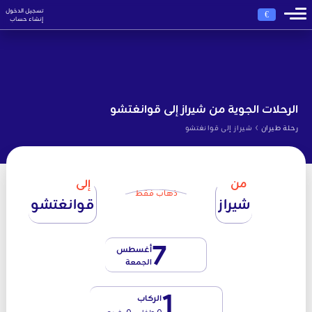
تسجيل الدخول
€
إنشاء حساب
الرحلات الجوية من شيراز إلى قوانغتشو
›
رحلة طيران
شيراز إلى قوانغتشو
من
إلى
ذهاب فقط
شيراز
قوانغتشو
7
أغسطس
الجمعة
1
الركاب
0 طفل - 0 رضيع