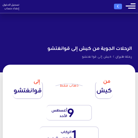
تسجيل الدخول
€
إنشاء حساب
الرحلات الجوية من كيش إلى قوانغتشو
›
رحلة طيران
كيش إلى قوانغتشو
من
إلى
ذهاب فقط
كيش
قوانغتشو
9
أغسطس
الأحد
1
الركاب
0 طفل - 0 رضيع