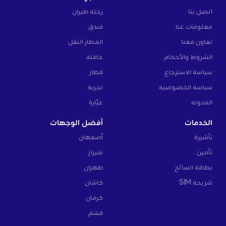
اتصل بنا
رحلة طيران
معلومات عنا
فندق
تعاون معنا
المطار النقل
الشروط والأحكام
حافلة
سياسة الاسترجاع
قطار
سياسة الخصوصية
تجربة
المدونة
عبّارة
الخدمات
أفضل الوجهات
تأشيرة
أصفهان
تأمين
شيراز
بطاقة السائح
طهران
شريحة SIM
كاشان
كرمان
قشم