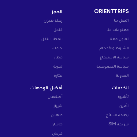
ORIENTTRIPS
الحجز
اتصل بنا
رحلة طيران
معلومات عنا
فندق
تعاون معنا
المطار النقل
الشروط والأحكام
حافلة
سياسة الاسترجاع
قطار
سياسة الخصوصية
تجربة
المدونة
عبّارة
الخدمات
أفضل الوجهات
تأشيرة
أصفهان
تأمين
شيراز
بطاقة السائح
طهران
شريحة SIM
كاشان
كرمان