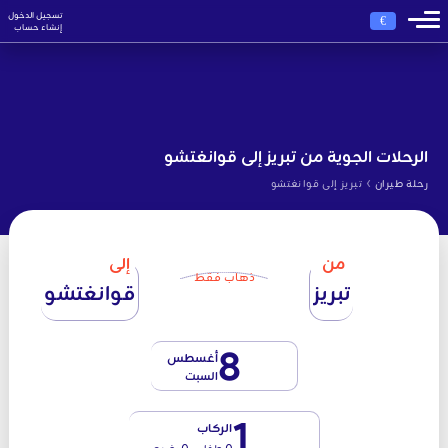
تسجيل الدخول
€
إنشاء حساب
الرحلات الجوية من تبريز إلى قوانغتشو
›
رحلة طيران
تبريز إلى قوانغتشو
من
إلى
ذهاب فقط
تبريز
قوانغتشو
8
أغسطس
السبت
1
الركاب
0 طفل - 0 رضيع