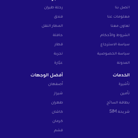
اتصل بنا
رحلة طيران
معلومات عنا
فندق
تعاون معنا
المطار النقل
الشروط والأحكام
حافلة
سياسة الاسترجاع
قطار
سياسة الخصوصية
تجربة
المدونة
عبّارة
الخدمات
أفضل الوجهات
تأشيرة
أصفهان
تأمين
شيراز
بطاقة السائح
طهران
شريحة SIM
كاشان
كرمان
قشم